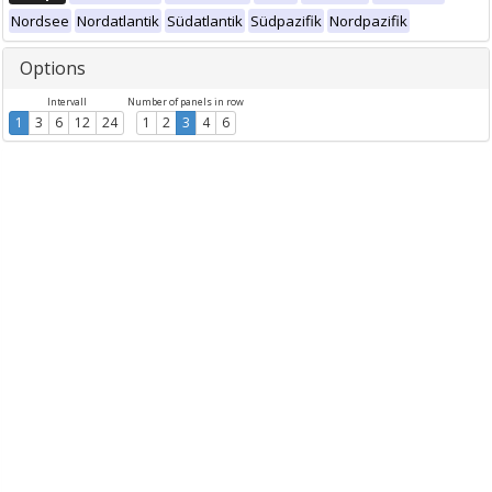
Nordsee
Nordatlantik
Südatlantik
Südpazifik
Nordpazifik
Options
Intervall
Number of panels in row
1
3
6
12
24
1
2
3
4
6