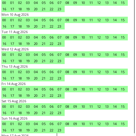
00
01
02
03
04
05
06
07
08
09
10
11
12
13
14
15
16
17
18
19
20
21
22
23
Mon 10 Aug 2026
00
01
02
03
04
05
06
07
08
09
10
11
12
13
14
15
16
17
18
19
20
21
22
23
Tue 11 Aug 2026
00
01
02
03
04
05
06
07
08
09
10
11
12
13
14
15
16
17
18
19
20
21
22
23
Wed 12 Aug 2026
00
01
02
03
04
05
06
07
08
09
10
11
12
13
14
15
16
17
18
19
20
21
22
23
Thu 13 Aug 2026
00
01
02
03
04
05
06
07
08
09
10
11
12
13
14
15
16
17
18
19
20
21
22
23
Fri 14 Aug 2026
00
01
02
03
04
05
06
07
08
09
10
11
12
13
14
15
16
17
18
19
20
21
22
23
Sat 15 Aug 2026
00
01
02
03
04
05
06
07
08
09
10
11
12
13
14
15
16
17
18
19
20
21
22
23
Sun 16 Aug 2026
00
01
02
03
04
05
06
07
08
09
10
11
12
13
14
15
16
17
18
19
20
21
22
23
Mon 17 Aug 2026