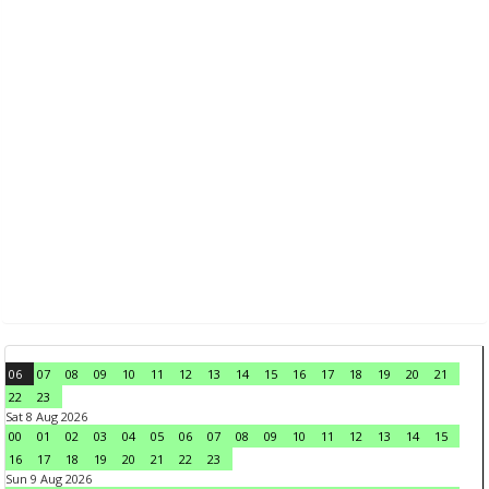
06
07
08
09
10
11
12
13
14
15
16
17
18
19
20
21
22
23
Sat 8 Aug 2026
00
01
02
03
04
05
06
07
08
09
10
11
12
13
14
15
16
17
18
19
20
21
22
23
Sun 9 Aug 2026