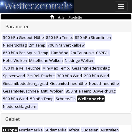
Toggle
naviga
Alle Modelle
Parameter
500 hPa Geopot. Höhe
850 hPa Temp.
850 hPa Stromlinien
Niederschlag
2m Temp
700 hPa Vertikalbew
850 hPa Pot. Äquiv. Temp
10m Wind
2m Taupunkt
CAPE/LI
Hohe Wolken
Mittelhohe Wolken
Niedrige Wolken
700 hPa Rel. Feuchte
Min/Max Temp.
Gesamtniederschlag
Spitzenwind
2m Rel. feuchte
300 hPa Wind
200 hPa Wind
Gesamtbedeckungsgrad
Gesamtschneehöhe
Neuschneehöhe
Gesamt-Neuschnee
Mittl. Wolken
850 hPa Temp. Abweichung
500 hPa Wind
50 hPa Temp
Schnee/Eis
Wellenhoehe
Niederschlagsform
Gebiet
Europa
Nordamerika
Südamerika
Afrika
Südasien
Australien