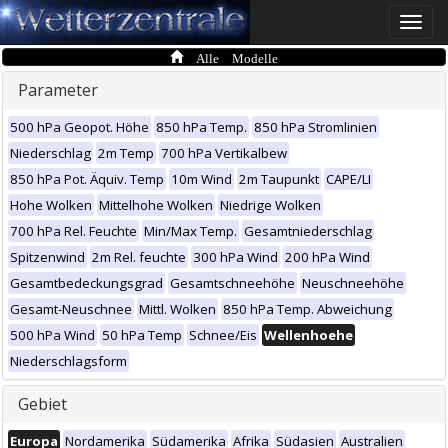
Toggle
naviga
Alle Modelle
Parameter
500 hPa Geopot. Höhe
850 hPa Temp.
850 hPa Stromlinien
Niederschlag
2m Temp
700 hPa Vertikalbew
850 hPa Pot. Äquiv. Temp
10m Wind
2m Taupunkt
CAPE/LI
Hohe Wolken
Mittelhohe Wolken
Niedrige Wolken
700 hPa Rel. Feuchte
Min/Max Temp.
Gesamtniederschlag
Spitzenwind
2m Rel. feuchte
300 hPa Wind
200 hPa Wind
Gesamtbedeckungsgrad
Gesamtschneehöhe
Neuschneehöhe
Gesamt-Neuschnee
Mittl. Wolken
850 hPa Temp. Abweichung
500 hPa Wind
50 hPa Temp
Schnee/Eis
Wellenhoehe
Niederschlagsform
Gebiet
Europa
Nordamerika
Südamerika
Afrika
Südasien
Australien