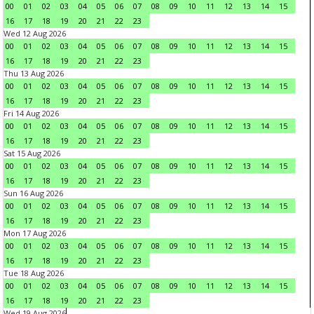
00
01
02
03
04
05
06
07
08
09
10
11
12
13
14
15
16
17
18
19
20
21
22
23
Wed 12 Aug 2026
00
01
02
03
04
05
06
07
08
09
10
11
12
13
14
15
16
17
18
19
20
21
22
23
Thu 13 Aug 2026
00
01
02
03
04
05
06
07
08
09
10
11
12
13
14
15
16
17
18
19
20
21
22
23
Fri 14 Aug 2026
00
01
02
03
04
05
06
07
08
09
10
11
12
13
14
15
16
17
18
19
20
21
22
23
Sat 15 Aug 2026
00
01
02
03
04
05
06
07
08
09
10
11
12
13
14
15
16
17
18
19
20
21
22
23
Sun 16 Aug 2026
00
01
02
03
04
05
06
07
08
09
10
11
12
13
14
15
16
17
18
19
20
21
22
23
Mon 17 Aug 2026
00
01
02
03
04
05
06
07
08
09
10
11
12
13
14
15
16
17
18
19
20
21
22
23
Tue 18 Aug 2026
00
01
02
03
04
05
06
07
08
09
10
11
12
13
14
15
16
17
18
19
20
21
22
23
Wed 19 Aug 2026