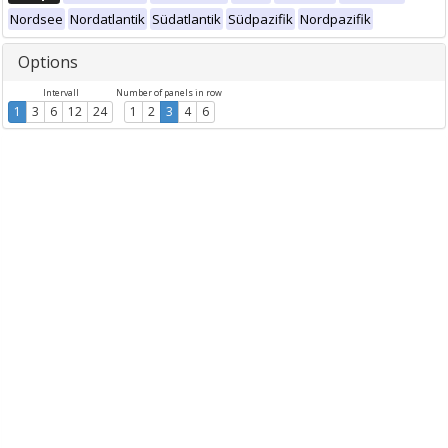
Nordsee
Nordatlantik
Südatlantik
Südpazifik
Nordpazifik
Options
Intervall
Number of panels in row
1
3
6
12
24
1
2
3
4
6