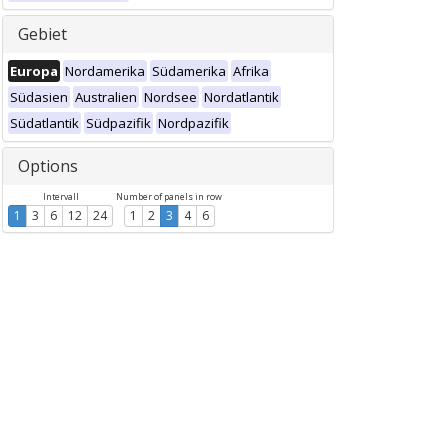
Gebiet
Europa
Nordamerika
Südamerika
Afrika
Südasien
Australien
Nordsee
Nordatlantik
Südatlantik
Südpazifik
Nordpazifik
Options
Intervall
Number of panels in row
1
3
6
12
24
1
2
3
4
6