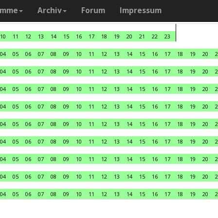
amme
Archiv
Forum
Impressum
10
11
12
13
14
15
16
17
18
19
20
21
22
23
04
05
06
07
08
09
10
11
12
13
14
15
16
17
18
19
20
2
04
05
06
07
08
09
10
11
12
13
14
15
16
17
18
19
20
2
04
05
06
07
08
09
10
11
12
13
14
15
16
17
18
19
20
2
04
05
06
07
08
09
10
11
12
13
14
15
16
17
18
19
20
2
04
05
06
07
08
09
10
11
12
13
14
15
16
17
18
19
20
2
04
05
06
07
08
09
10
11
12
13
14
15
16
17
18
19
20
2
04
05
06
07
08
09
10
11
12
13
14
15
16
17
18
19
20
2
04
05
06
07
08
09
10
11
12
13
14
15
16
17
18
19
20
2
04
05
06
07
08
09
10
11
12
13
14
15
16
17
18
19
20
2