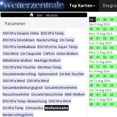
Top Karten
Diagr
Alle Modelle
06
07
08
09
Parameter
Sun 9 Aug 2026
00
01
02
03
500 hPa Geopot. Höhe
850 hPa Temp.
Mon 10 Aug 2026
00
01
02
03
850 hPa Stromlinien
Niederschlag
2m Temp
Tue 11 Aug 2026
700 hPa Vertikalbew
850 hPa Pot. Äquiv. Temp
00
01
02
03
Wed 12 Aug 2026
10m Wind
2m Taupunkt
CAPE/LI
Hohe Wolken
00
01
02
03
Mittelhohe Wolken
Niedrige Wolken
Thu 13 Aug 2026
00
01
02
03
700 hPa Rel. Feuchte
Min/Max Temp.
Fri 14 Aug 2026
Gesamtniederschlag
Spitzenwind
2m Rel. feuchte
00
01
02
03
300 hPa Wind
200 hPa Wind
Sat 15 Aug 2026
00
01
02
03
Gesamtbedeckungsgrad
Gesamtschneehöhe
Sun 16 Aug 2026
Neuschneehöhe
Gesamt-Neuschnee
Mittl. Wolken
00
01
02
03
Mon 17 Aug 2026
850 hPa Temp. Abweichung
500 hPa Wind
00
01
02
03
50 hPa Temp
Schnee/Eis
Wellenhoehe
Niederschlagsform