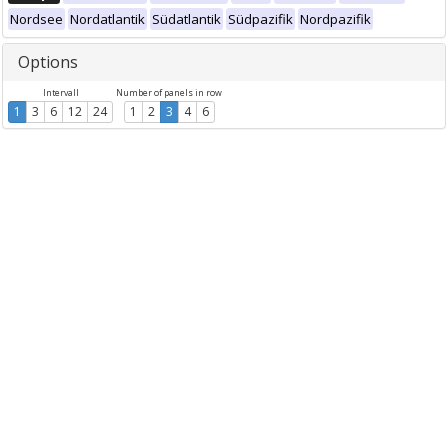
Nordsee
Nordatlantik
Südatlantik
Südpazifik
Nordpazifik
Options
Intervall
Number of panels in row
1
3
6
12
24
1
2
3
4
6