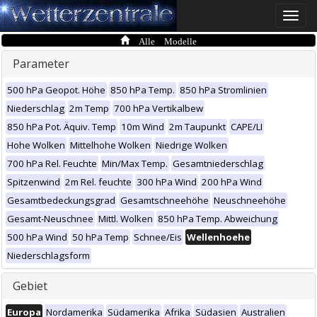
Toggle
naviga
Alle Modelle
Parameter
500 hPa Geopot. Höhe
850 hPa Temp.
850 hPa Stromlinien
Niederschlag
2m Temp
700 hPa Vertikalbew
850 hPa Pot. Äquiv. Temp
10m Wind
2m Taupunkt
CAPE/LI
Hohe Wolken
Mittelhohe Wolken
Niedrige Wolken
700 hPa Rel. Feuchte
Min/Max Temp.
Gesamtniederschlag
Spitzenwind
2m Rel. feuchte
300 hPa Wind
200 hPa Wind
Gesamtbedeckungsgrad
Gesamtschneehöhe
Neuschneehöhe
Gesamt-Neuschnee
Mittl. Wolken
850 hPa Temp. Abweichung
500 hPa Wind
50 hPa Temp
Schnee/Eis
Wellenhoehe
Niederschlagsform
Gebiet
Europa
Nordamerika
Südamerika
Afrika
Südasien
Australien