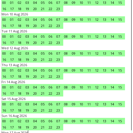
00
01
02
03
04
05
06
07
08
09
10
11
12
13
14
15
16
17
18
19
20
21
22
23
Mon 10 Aug 2026
00
01
02
03
04
05
06
07
08
09
10
11
12
13
14
15
16
17
18
19
20
21
22
23
Tue 11 Aug 2026
00
01
02
03
04
05
06
07
08
09
10
11
12
13
14
15
16
17
18
19
20
21
22
23
Wed 12 Aug 2026
00
01
02
03
04
05
06
07
08
09
10
11
12
13
14
15
16
17
18
19
20
21
22
23
Thu 13 Aug 2026
00
01
02
03
04
05
06
07
08
09
10
11
12
13
14
15
16
17
18
19
20
21
22
23
Fri 14 Aug 2026
00
01
02
03
04
05
06
07
08
09
10
11
12
13
14
15
16
17
18
19
20
21
22
23
Sat 15 Aug 2026
00
01
02
03
04
05
06
07
08
09
10
11
12
13
14
15
16
17
18
19
20
21
22
23
Sun 16 Aug 2026
00
01
02
03
04
05
06
07
08
09
10
11
12
13
14
15
16
17
18
19
20
21
22
23
Mon 17 Aug 2026