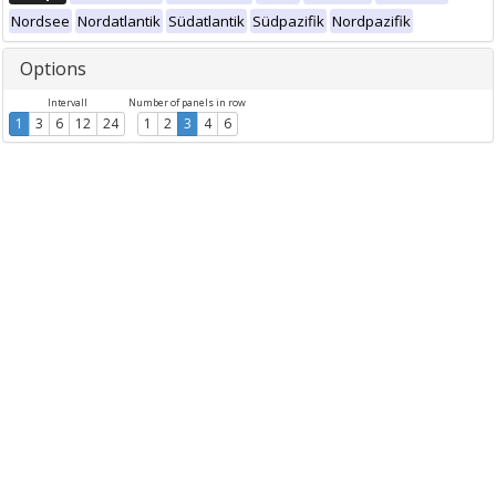
Nordsee
Nordatlantik
Südatlantik
Südpazifik
Nordpazifik
Options
Intervall
Number of panels in row
1
3
6
12
24
1
2
3
4
6