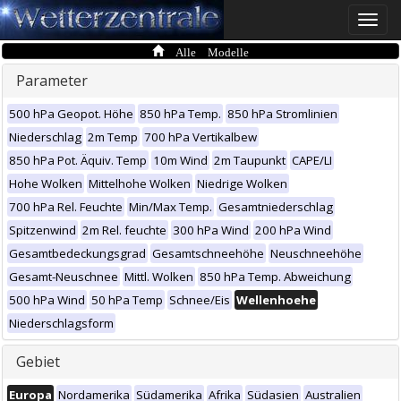
Toggle
naviga
Alle Modelle
Parameter
500 hPa Geopot. Höhe
850 hPa Temp.
850 hPa Stromlinien
Niederschlag
2m Temp
700 hPa Vertikalbew
850 hPa Pot. Äquiv. Temp
10m Wind
2m Taupunkt
CAPE/LI
Hohe Wolken
Mittelhohe Wolken
Niedrige Wolken
700 hPa Rel. Feuchte
Min/Max Temp.
Gesamtniederschlag
Spitzenwind
2m Rel. feuchte
300 hPa Wind
200 hPa Wind
Gesamtbedeckungsgrad
Gesamtschneehöhe
Neuschneehöhe
Gesamt-Neuschnee
Mittl. Wolken
850 hPa Temp. Abweichung
500 hPa Wind
50 hPa Temp
Schnee/Eis
Wellenhoehe
Niederschlagsform
Gebiet
Europa
Nordamerika
Südamerika
Afrika
Südasien
Australien