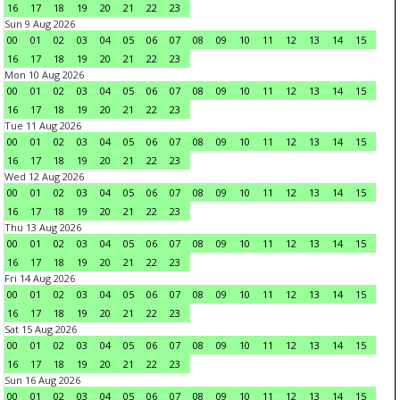
16
17
18
19
20
21
22
23
Sun 9 Aug 2026
00
01
02
03
04
05
06
07
08
09
10
11
12
13
14
15
16
17
18
19
20
21
22
23
Mon 10 Aug 2026
00
01
02
03
04
05
06
07
08
09
10
11
12
13
14
15
16
17
18
19
20
21
22
23
Tue 11 Aug 2026
00
01
02
03
04
05
06
07
08
09
10
11
12
13
14
15
16
17
18
19
20
21
22
23
Wed 12 Aug 2026
00
01
02
03
04
05
06
07
08
09
10
11
12
13
14
15
16
17
18
19
20
21
22
23
Thu 13 Aug 2026
00
01
02
03
04
05
06
07
08
09
10
11
12
13
14
15
16
17
18
19
20
21
22
23
Fri 14 Aug 2026
00
01
02
03
04
05
06
07
08
09
10
11
12
13
14
15
16
17
18
19
20
21
22
23
Sat 15 Aug 2026
00
01
02
03
04
05
06
07
08
09
10
11
12
13
14
15
16
17
18
19
20
21
22
23
Sun 16 Aug 2026
00
01
02
03
04
05
06
07
08
09
10
11
12
13
14
15