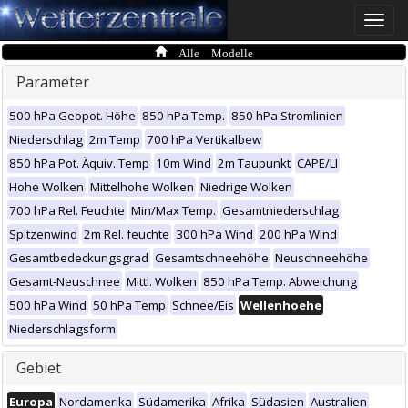
Toggle
naviga
Alle Modelle
Parameter
500 hPa Geopot. Höhe
850 hPa Temp.
850 hPa Stromlinien
Niederschlag
2m Temp
700 hPa Vertikalbew
850 hPa Pot. Äquiv. Temp
10m Wind
2m Taupunkt
CAPE/LI
Hohe Wolken
Mittelhohe Wolken
Niedrige Wolken
700 hPa Rel. Feuchte
Min/Max Temp.
Gesamtniederschlag
Spitzenwind
2m Rel. feuchte
300 hPa Wind
200 hPa Wind
Gesamtbedeckungsgrad
Gesamtschneehöhe
Neuschneehöhe
Gesamt-Neuschnee
Mittl. Wolken
850 hPa Temp. Abweichung
500 hPa Wind
50 hPa Temp
Schnee/Eis
Wellenhoehe
Niederschlagsform
Gebiet
Europa
Nordamerika
Südamerika
Afrika
Südasien
Australien