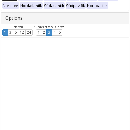
Nordsee
Nordatlantik
Südatlantik
Südpazifik
Nordpazifik
Options
Intervall
Number of panels in row
1
3
6
12
24
1
2
3
4
6