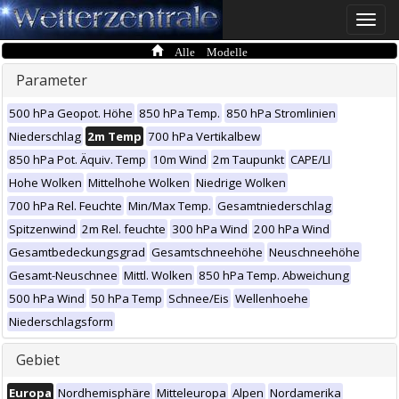
Toggle
naviga
Alle Modelle
Parameter
500 hPa Geopot. Höhe
850 hPa Temp.
850 hPa Stromlinien
Niederschlag
2m Temp
700 hPa Vertikalbew
850 hPa Pot. Äquiv. Temp
10m Wind
2m Taupunkt
CAPE/LI
Hohe Wolken
Mittelhohe Wolken
Niedrige Wolken
700 hPa Rel. Feuchte
Min/Max Temp.
Gesamtniederschlag
Spitzenwind
2m Rel. feuchte
300 hPa Wind
200 hPa Wind
Gesamtbedeckungsgrad
Gesamtschneehöhe
Neuschneehöhe
Gesamt-Neuschnee
Mittl. Wolken
850 hPa Temp. Abweichung
500 hPa Wind
50 hPa Temp
Schnee/Eis
Wellenhoehe
Niederschlagsform
Gebiet
Europa
Nordhemisphäre
Mitteleuropa
Alpen
Nordamerika