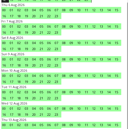
Thu 6 Aug 2026
00
01
02
03
04
05
06
07
08
09
10
11
12
13
14
15
16
17
18
19
20
21
22
23
Fri 7 Aug 2026
00
01
02
03
04
05
06
07
08
09
10
11
12
13
14
15
16
17
18
19
20
21
22
23
Sat 8 Aug 2026
00
01
02
03
04
05
06
07
08
09
10
11
12
13
14
15
16
17
18
19
20
21
22
23
Sun 9 Aug 2026
00
01
02
03
04
05
06
07
08
09
10
11
12
13
14
15
16
17
18
19
20
21
22
23
Mon 10 Aug 2026
00
01
02
03
04
05
06
07
08
09
10
11
12
13
14
15
16
17
18
19
20
21
22
23
Tue 11 Aug 2026
00
01
02
03
04
05
06
07
08
09
10
11
12
13
14
15
16
17
18
19
20
21
22
23
Wed 12 Aug 2026
00
01
02
03
04
05
06
07
08
09
10
11
12
13
14
15
16
17
18
19
20
21
22
23
Thu 13 Aug 2026
00
01
02
03
04
05
06
07
08
09
10
11
12
13
14
15