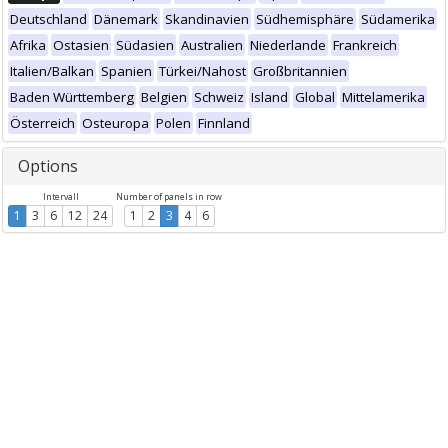
Deutschland
Dänemark
Skandinavien
Südhemisphäre
Südamerika
Afrika
Ostasien
Südasien
Australien
Niederlande
Frankreich
Italien/Balkan
Spanien
Türkei/Nahost
Großbritannien
Baden Württemberg
Belgien
Schweiz
Island
Global
Mittelamerika
Österreich
Osteuropa
Polen
Finnland
Options
Intervall
Number of panels in row
1
3
6
12
24
1
2
3
4
6