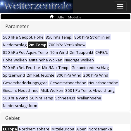
Toggle
naviga
Alle Modelle
Parameter
500 hPa Geopot. Höhe
850 hPa Temp.
850 hPa Stromlinien
Niederschlag
2m Temp
700 hPa Vertikalbew
850 hPa Pot. Äquiv. Temp
10m Wind
2m Taupunkt
CAPE/LI
Hohe Wolken
Mittelhohe Wolken
Niedrige Wolken
700 hPa Rel. Feuchte
Min/Max Temp.
Gesamtniederschlag
Spitzenwind
2m Rel. feuchte
300 hPa Wind
200 hPa Wind
Gesamtbedeckungsgrad
Gesamtschneehöhe
Neuschneehöhe
Gesamt-Neuschnee
Mittl. Wolken
850 hPa Temp. Abweichung
500 hPa Wind
50 hPa Temp
Schnee/Eis
Wellenhoehe
Niederschlagsform
Gebiet
Europa
Nordhemisphäre
Mitteleuropa
Alpen
Nordamerika