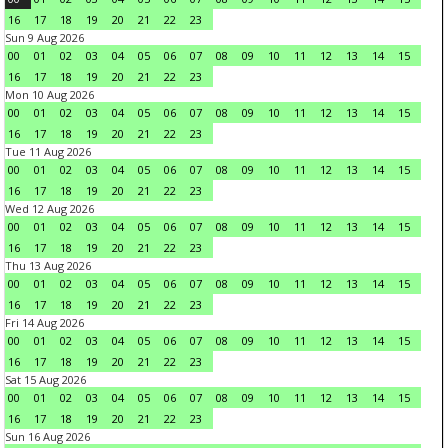
16
17
18
19
20
21
22
23
Sun 9 Aug 2026
00
01
02
03
04
05
06
07
08
09
10
11
12
13
14
15
16
17
18
19
20
21
22
23
Mon 10 Aug 2026
00
01
02
03
04
05
06
07
08
09
10
11
12
13
14
15
16
17
18
19
20
21
22
23
Tue 11 Aug 2026
00
01
02
03
04
05
06
07
08
09
10
11
12
13
14
15
16
17
18
19
20
21
22
23
Wed 12 Aug 2026
00
01
02
03
04
05
06
07
08
09
10
11
12
13
14
15
16
17
18
19
20
21
22
23
Thu 13 Aug 2026
00
01
02
03
04
05
06
07
08
09
10
11
12
13
14
15
16
17
18
19
20
21
22
23
Fri 14 Aug 2026
00
01
02
03
04
05
06
07
08
09
10
11
12
13
14
15
16
17
18
19
20
21
22
23
Sat 15 Aug 2026
00
01
02
03
04
05
06
07
08
09
10
11
12
13
14
15
16
17
18
19
20
21
22
23
Sun 16 Aug 2026