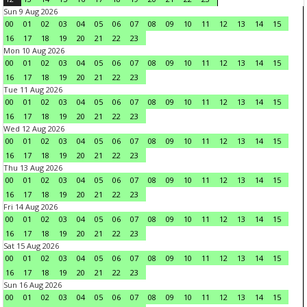
Sun 9 Aug 2026
00
01
02
03
04
05
06
07
08
09
10
11
12
13
14
15
16
17
18
19
20
21
22
23
Mon 10 Aug 2026
00
01
02
03
04
05
06
07
08
09
10
11
12
13
14
15
16
17
18
19
20
21
22
23
Tue 11 Aug 2026
00
01
02
03
04
05
06
07
08
09
10
11
12
13
14
15
16
17
18
19
20
21
22
23
Wed 12 Aug 2026
00
01
02
03
04
05
06
07
08
09
10
11
12
13
14
15
16
17
18
19
20
21
22
23
Thu 13 Aug 2026
00
01
02
03
04
05
06
07
08
09
10
11
12
13
14
15
16
17
18
19
20
21
22
23
Fri 14 Aug 2026
00
01
02
03
04
05
06
07
08
09
10
11
12
13
14
15
16
17
18
19
20
21
22
23
Sat 15 Aug 2026
00
01
02
03
04
05
06
07
08
09
10
11
12
13
14
15
16
17
18
19
20
21
22
23
Sun 16 Aug 2026
00
01
02
03
04
05
06
07
08
09
10
11
12
13
14
15