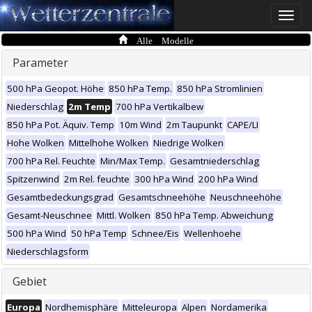
Toggle
naviga
Alle Modelle
Parameter
500 hPa Geopot. Höhe
850 hPa Temp.
850 hPa Stromlinien
Niederschlag
2m Temp
700 hPa Vertikalbew
850 hPa Pot. Äquiv. Temp
10m Wind
2m Taupunkt
CAPE/LI
Hohe Wolken
Mittelhohe Wolken
Niedrige Wolken
700 hPa Rel. Feuchte
Min/Max Temp.
Gesamtniederschlag
Spitzenwind
2m Rel. feuchte
300 hPa Wind
200 hPa Wind
Gesamtbedeckungsgrad
Gesamtschneehöhe
Neuschneehöhe
Gesamt-Neuschnee
Mittl. Wolken
850 hPa Temp. Abweichung
500 hPa Wind
50 hPa Temp
Schnee/Eis
Wellenhoehe
Niederschlagsform
Gebiet
Europa
Nordhemisphäre
Mitteleuropa
Alpen
Nordamerika