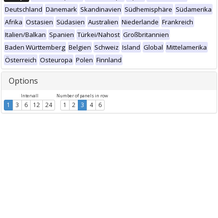
Deutschland
Dänemark
Skandinavien
Südhemisphäre
Südamerika
Afrika
Ostasien
Südasien
Australien
Niederlande
Frankreich
Italien/Balkan
Spanien
Türkei/Nahost
Großbritannien
Baden Württemberg
Belgien
Schweiz
Island
Global
Mittelamerika
Österreich
Osteuropa
Polen
Finnland
Options
Intervall
Number of panels in row
1
3
6
12
24
1
2
3
4
6