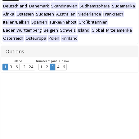
Deutschland
Dänemark
Skandinavien
Südhemisphäre
Südamerika
Afrika
Ostasien
Südasien
Australien
Niederlande
Frankreich
Italien/Balkan
Spanien
Türkei/Nahost
Großbritannien
Baden Württemberg
Belgien
Schweiz
Island
Global
Mittelamerika
Österreich
Osteuropa
Polen
Finnland
Options
Intervall
Number of panels in row
1
3
6
12
24
1
2
3
4
6