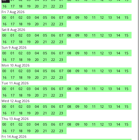
16
17
18
19
20
21
22
23
Fri 7 Aug 2026
00
01
02
03
04
05
06
07
08
09
10
11
12
13
14
15
16
17
18
19
20
21
22
23
Sat 8 Aug 2026
00
01
02
03
04
05
06
07
08
09
10
11
12
13
14
15
16
17
18
19
20
21
22
23
Sun 9 Aug 2026
00
01
02
03
04
05
06
07
08
09
10
11
12
13
14
15
16
17
18
19
20
21
22
23
Mon 10 Aug 2026
00
01
02
03
04
05
06
07
08
09
10
11
12
13
14
15
16
17
18
19
20
21
22
23
Tue 11 Aug 2026
00
01
02
03
04
05
06
07
08
09
10
11
12
13
14
15
16
17
18
19
20
21
22
23
Wed 12 Aug 2026
00
01
02
03
04
05
06
07
08
09
10
11
12
13
14
15
16
17
18
19
20
21
22
23
Thu 13 Aug 2026
00
01
02
03
04
05
06
07
08
09
10
11
12
13
14
15
16
17
18
19
20
21
22
23
Fri 14 Aug 2026