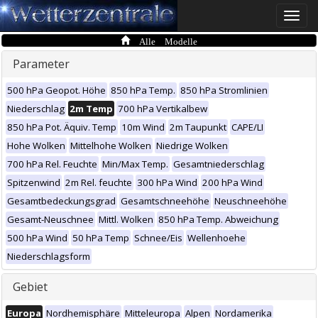
Toggle
naviga
Alle Modelle
Parameter
500 hPa Geopot. Höhe
850 hPa Temp.
850 hPa Stromlinien
Niederschlag
2m Temp
700 hPa Vertikalbew
850 hPa Pot. Äquiv. Temp
10m Wind
2m Taupunkt
CAPE/LI
Hohe Wolken
Mittelhohe Wolken
Niedrige Wolken
700 hPa Rel. Feuchte
Min/Max Temp.
Gesamtniederschlag
Spitzenwind
2m Rel. feuchte
300 hPa Wind
200 hPa Wind
Gesamtbedeckungsgrad
Gesamtschneehöhe
Neuschneehöhe
Gesamt-Neuschnee
Mittl. Wolken
850 hPa Temp. Abweichung
500 hPa Wind
50 hPa Temp
Schnee/Eis
Wellenhoehe
Niederschlagsform
Gebiet
Europa
Nordhemisphäre
Mitteleuropa
Alpen
Nordamerika