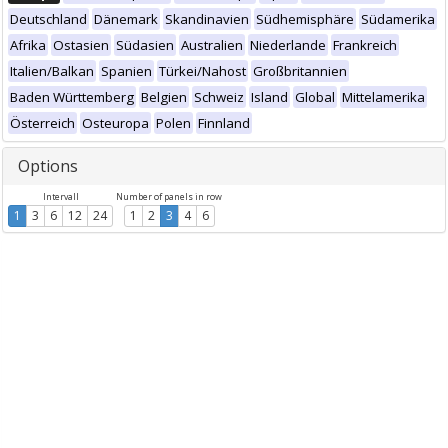
Deutschland
Dänemark
Skandinavien
Südhemisphäre
Südamerika
Afrika
Ostasien
Südasien
Australien
Niederlande
Frankreich
Italien/Balkan
Spanien
Türkei/Nahost
Großbritannien
Baden Württemberg
Belgien
Schweiz
Island
Global
Mittelamerika
Österreich
Osteuropa
Polen
Finnland
Options
Intervall
Number of panels in row
1
3
6
12
24
1
2
3
4
6