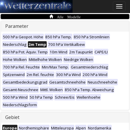
Toggle
naviga
Alle Modelle
Parameter
500 hPa Geopot. Höhe
850 hPa Temp.
850 hPa Stromlinien
Niederschlag
2m Temp
700 hPa Vertikalbew
850 hPa Pot. Äquiv. Temp
10m Wind
2m Taupunkt
CAPE/LI
Hohe Wolken
Mittelhohe Wolken
Niedrige Wolken
700 hPa Rel. Feuchte
Min/Max Temp.
Gesamtniederschlag
Spitzenwind
2m Rel. feuchte
300 hPa Wind
200 hPa Wind
Gesamtbedeckungsgrad
Gesamtschneehöhe
Neuschneehöhe
Gesamt-Neuschnee
Mittl. Wolken
850 hPa Temp. Abweichung
500 hPa Wind
50 hPa Temp
Schnee/Eis
Wellenhoehe
Niederschlagsform
Gebiet
Europa
Nordhemisphäre
Mitteleuropa
Alpen
Nordamerika