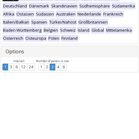
Deutschland
Dänemark
Skandinavien
Südhemisphäre
Südamerika
Afrika
Ostasien
Südasien
Australien
Niederlande
Frankreich
Italien/Balkan
Spanien
Türkei/Nahost
Großbritannien
Baden Württemberg
Belgien
Schweiz
Island
Global
Mittelamerika
Österreich
Osteuropa
Polen
Finnland
Options
Intervall
Number of panels in row
1
3
6
12
24
1
2
3
4
6