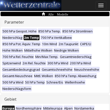
Toggle
naviga
Alle Modelle
Parameter
500 hPa Geopot. Höhe
850 hPa Temp.
850 hPa Stromlinien
Niederschlag
2m Temp
700 hPa Vertikalbew
850 hPa Pot. Äquiv. Temp
10m Wind
2m Taupunkt
CAPE/LI
Hohe Wolken
Mittelhohe Wolken
Niedrige Wolken
700 hPa Rel. Feuchte
Min/Max Temp.
Gesamtniederschlag
Spitzenwind
2m Rel. feuchte
300 hPa Wind
200 hPa Wind
Gesamtbedeckungsgrad
Gesamtschneehöhe
Neuschneehöhe
Gesamt-Neuschnee
Mittl. Wolken
850 hPa Temp. Abweichung
500 hPa Wind
50 hPa Temp
Schnee/Eis
Wellenhoehe
Niederschlagsform
Gebiet
Europa
Nordhemisphäre
Mitteleuropa
Alpen
Nordamerika