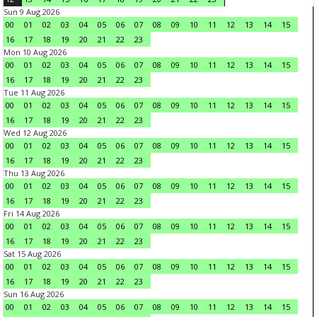
Sun 9 Aug 2026
00
01
02
03
04
05
06
07
08
09
10
11
12
13
14
15
16
17
18
19
20
21
22
23
Mon 10 Aug 2026
00
01
02
03
04
05
06
07
08
09
10
11
12
13
14
15
16
17
18
19
20
21
22
23
Tue 11 Aug 2026
00
01
02
03
04
05
06
07
08
09
10
11
12
13
14
15
16
17
18
19
20
21
22
23
Wed 12 Aug 2026
00
01
02
03
04
05
06
07
08
09
10
11
12
13
14
15
16
17
18
19
20
21
22
23
Thu 13 Aug 2026
00
01
02
03
04
05
06
07
08
09
10
11
12
13
14
15
16
17
18
19
20
21
22
23
Fri 14 Aug 2026
00
01
02
03
04
05
06
07
08
09
10
11
12
13
14
15
16
17
18
19
20
21
22
23
Sat 15 Aug 2026
00
01
02
03
04
05
06
07
08
09
10
11
12
13
14
15
16
17
18
19
20
21
22
23
Sun 16 Aug 2026
00
01
02
03
04
05
06
07
08
09
10
11
12
13
14
15