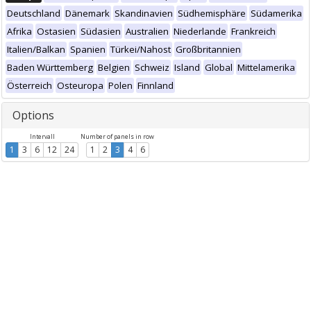
Deutschland
Dänemark
Skandinavien
Südhemisphäre
Südamerika
Afrika
Ostasien
Südasien
Australien
Niederlande
Frankreich
Italien/Balkan
Spanien
Türkei/Nahost
Großbritannien
Baden Württemberg
Belgien
Schweiz
Island
Global
Mittelamerika
Österreich
Osteuropa
Polen
Finnland
Options
Intervall
Number of panels in row
1
3
6
12
24
1
2
3
4
6