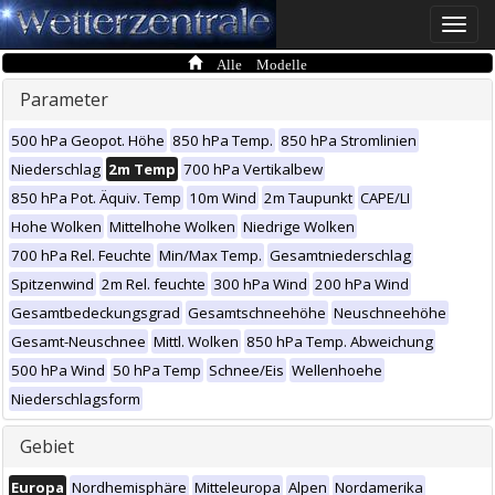
Toggle
naviga
Alle Modelle
Parameter
500 hPa Geopot. Höhe
850 hPa Temp.
850 hPa Stromlinien
Niederschlag
2m Temp
700 hPa Vertikalbew
850 hPa Pot. Äquiv. Temp
10m Wind
2m Taupunkt
CAPE/LI
Hohe Wolken
Mittelhohe Wolken
Niedrige Wolken
700 hPa Rel. Feuchte
Min/Max Temp.
Gesamtniederschlag
Spitzenwind
2m Rel. feuchte
300 hPa Wind
200 hPa Wind
Gesamtbedeckungsgrad
Gesamtschneehöhe
Neuschneehöhe
Gesamt-Neuschnee
Mittl. Wolken
850 hPa Temp. Abweichung
500 hPa Wind
50 hPa Temp
Schnee/Eis
Wellenhoehe
Niederschlagsform
Gebiet
Europa
Nordhemisphäre
Mitteleuropa
Alpen
Nordamerika