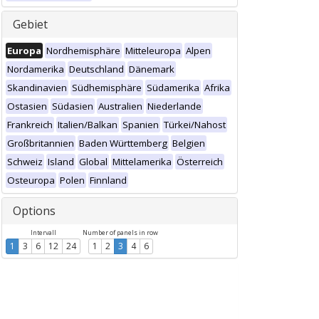
Gebiet
Europa
Nordhemisphäre
Mitteleuropa
Alpen
Nordamerika
Deutschland
Dänemark
Skandinavien
Südhemisphäre
Südamerika
Afrika
Ostasien
Südasien
Australien
Niederlande
Frankreich
Italien/Balkan
Spanien
Türkei/Nahost
Großbritannien
Baden Württemberg
Belgien
Schweiz
Island
Global
Mittelamerika
Österreich
Osteuropa
Polen
Finnland
Options
Intervall
Number of panels in row
1
3
6
12
24
1
2
3
4
6