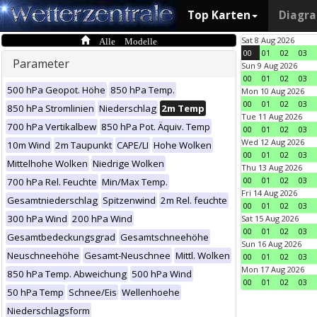
Top Karten
Diagr
Alle Modelle
Sat 8 Aug 2026
00
01
02
03
Parameter
Sun 9 Aug 2026
00
01
02
03
500 hPa Geopot. Höhe
850 hPa Temp.
Mon 10 Aug 2026
00
01
02
03
850 hPa Stromlinien
Niederschlag
2m Temp
Tue 11 Aug 2026
700 hPa Vertikalbew
850 hPa Pot. Äquiv. Temp
00
01
02
03
Wed 12 Aug 2026
10m Wind
2m Taupunkt
CAPE/LI
Hohe Wolken
00
01
02
03
Mittelhohe Wolken
Niedrige Wolken
Thu 13 Aug 2026
00
01
02
03
700 hPa Rel. Feuchte
Min/Max Temp.
Fri 14 Aug 2026
Gesamtniederschlag
Spitzenwind
2m Rel. feuchte
00
01
02
03
300 hPa Wind
200 hPa Wind
Sat 15 Aug 2026
00
01
02
03
Gesamtbedeckungsgrad
Gesamtschneehöhe
Sun 16 Aug 2026
Neuschneehöhe
Gesamt-Neuschnee
Mittl. Wolken
00
01
02
03
Mon 17 Aug 2026
850 hPa Temp. Abweichung
500 hPa Wind
00
01
02
03
50 hPa Temp
Schnee/Eis
Wellenhoehe
Niederschlagsform