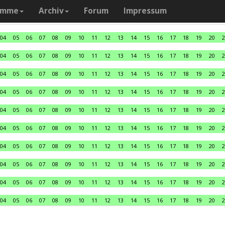
amme
Archiv
Forum
Impressum
04
05
06
07
08
09
10
11
12
13
14
15
16
17
18
19
20
2
04
05
06
07
08
09
10
11
12
13
14
15
16
17
18
19
20
2
04
05
06
07
08
09
10
11
12
13
14
15
16
17
18
19
20
2
04
05
06
07
08
09
10
11
12
13
14
15
16
17
18
19
20
2
04
05
06
07
08
09
10
11
12
13
14
15
16
17
18
19
20
2
04
05
06
07
08
09
10
11
12
13
14
15
16
17
18
19
20
2
04
05
06
07
08
09
10
11
12
13
14
15
16
17
18
19
20
2
04
05
06
07
08
09
10
11
12
13
14
15
16
17
18
19
20
2
04
05
06
07
08
09
10
11
12
13
14
15
16
17
18
19
20
2
04
05
06
07
08
09
10
11
12
13
14
15
16
17
18
19
20
2