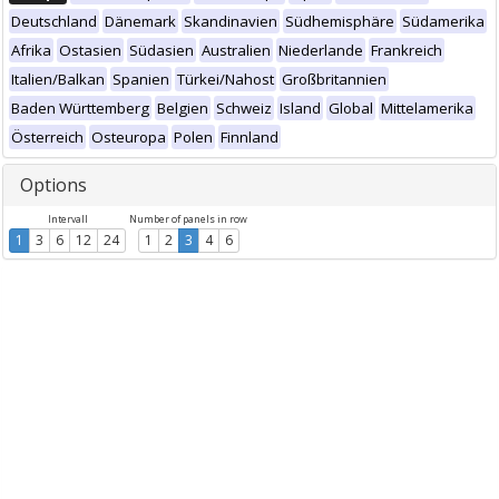
Deutschland
Dänemark
Skandinavien
Südhemisphäre
Südamerika
Afrika
Ostasien
Südasien
Australien
Niederlande
Frankreich
Italien/Balkan
Spanien
Türkei/Nahost
Großbritannien
Baden Württemberg
Belgien
Schweiz
Island
Global
Mittelamerika
Österreich
Osteuropa
Polen
Finnland
Options
Intervall
Number of panels in row
1
3
6
12
24
1
2
3
4
6