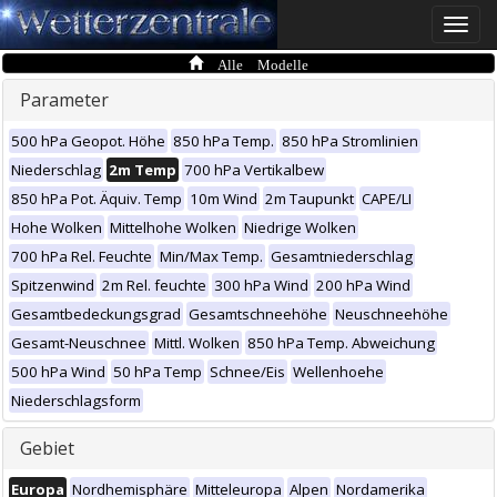
Toggle
naviga
Alle Modelle
Parameter
500 hPa Geopot. Höhe
850 hPa Temp.
850 hPa Stromlinien
Niederschlag
2m Temp
700 hPa Vertikalbew
850 hPa Pot. Äquiv. Temp
10m Wind
2m Taupunkt
CAPE/LI
Hohe Wolken
Mittelhohe Wolken
Niedrige Wolken
700 hPa Rel. Feuchte
Min/Max Temp.
Gesamtniederschlag
Spitzenwind
2m Rel. feuchte
300 hPa Wind
200 hPa Wind
Gesamtbedeckungsgrad
Gesamtschneehöhe
Neuschneehöhe
Gesamt-Neuschnee
Mittl. Wolken
850 hPa Temp. Abweichung
500 hPa Wind
50 hPa Temp
Schnee/Eis
Wellenhoehe
Niederschlagsform
Gebiet
Europa
Nordhemisphäre
Mitteleuropa
Alpen
Nordamerika