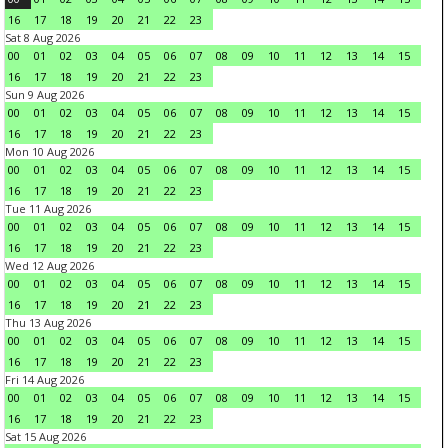
16
17
18
19
20
21
22
23
Sat 8 Aug 2026
00
01
02
03
04
05
06
07
08
09
10
11
12
13
14
15
16
17
18
19
20
21
22
23
Sun 9 Aug 2026
00
01
02
03
04
05
06
07
08
09
10
11
12
13
14
15
16
17
18
19
20
21
22
23
Mon 10 Aug 2026
00
01
02
03
04
05
06
07
08
09
10
11
12
13
14
15
16
17
18
19
20
21
22
23
Tue 11 Aug 2026
00
01
02
03
04
05
06
07
08
09
10
11
12
13
14
15
16
17
18
19
20
21
22
23
Wed 12 Aug 2026
00
01
02
03
04
05
06
07
08
09
10
11
12
13
14
15
16
17
18
19
20
21
22
23
Thu 13 Aug 2026
00
01
02
03
04
05
06
07
08
09
10
11
12
13
14
15
16
17
18
19
20
21
22
23
Fri 14 Aug 2026
00
01
02
03
04
05
06
07
08
09
10
11
12
13
14
15
16
17
18
19
20
21
22
23
Sat 15 Aug 2026