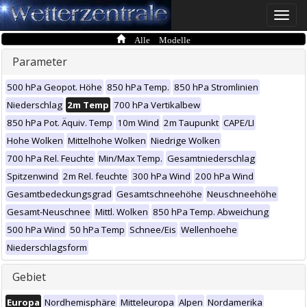
Toggle
naviga
Alle Modelle
Parameter
500 hPa Geopot. Höhe
850 hPa Temp.
850 hPa Stromlinien
Niederschlag
2m Temp
700 hPa Vertikalbew
850 hPa Pot. Äquiv. Temp
10m Wind
2m Taupunkt
CAPE/LI
Hohe Wolken
Mittelhohe Wolken
Niedrige Wolken
700 hPa Rel. Feuchte
Min/Max Temp.
Gesamtniederschlag
Spitzenwind
2m Rel. feuchte
300 hPa Wind
200 hPa Wind
Gesamtbedeckungsgrad
Gesamtschneehöhe
Neuschneehöhe
Gesamt-Neuschnee
Mittl. Wolken
850 hPa Temp. Abweichung
500 hPa Wind
50 hPa Temp
Schnee/Eis
Wellenhoehe
Niederschlagsform
Gebiet
Europa
Nordhemisphäre
Mitteleuropa
Alpen
Nordamerika