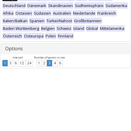
Deutschland
Dänemark
Skandinavien
Südhemisphäre
Südamerika
Afrika
Ostasien
Südasien
Australien
Niederlande
Frankreich
Italien/Balkan
Spanien
Türkei/Nahost
Großbritannien
Baden Württemberg
Belgien
Schweiz
Island
Global
Mittelamerika
Österreich
Osteuropa
Polen
Finnland
Options
Intervall
Number of panels in row
1
3
6
12
24
1
2
3
4
6