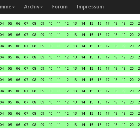
amme
Archiv
Forum
Impressum
04
05
06
07
08
09
10
11
12
13
14
15
16
17
18
19
20
2
04
05
06
07
08
09
10
11
12
13
14
15
16
17
18
19
20
2
04
05
06
07
08
09
10
11
12
13
14
15
16
17
18
19
20
2
04
05
06
07
08
09
10
11
12
13
14
15
16
17
18
19
20
2
04
05
06
07
08
09
10
11
12
13
14
15
16
17
18
19
20
2
04
05
06
07
08
09
10
11
12
13
14
15
16
17
18
19
20
2
04
05
06
07
08
09
10
11
12
13
14
15
16
17
18
19
20
2
04
05
06
07
08
09
10
11
12
13
14
15
16
17
18
19
20
2
04
05
06
07
08
09
10
11
12
13
14
15
16
17
18
19
20
2
04
05
06
07
08
09
10
11
12
13
14
15
16
17
18
19
20
2