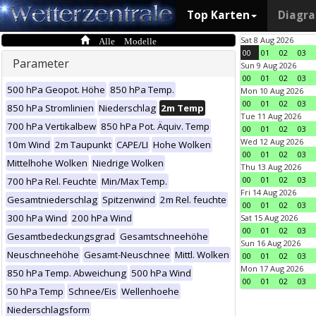
Top Karten
Diagr
Alle Modelle
Sat 8 Aug 2026
00
01
02
03
Parameter
Sun 9 Aug 2026
00
01
02
03
500 hPa Geopot. Höhe
850 hPa Temp.
Mon 10 Aug 2026
00
01
02
03
850 hPa Stromlinien
Niederschlag
2m Temp
Tue 11 Aug 2026
700 hPa Vertikalbew
850 hPa Pot. Äquiv. Temp
00
01
02
03
Wed 12 Aug 2026
10m Wind
2m Taupunkt
CAPE/LI
Hohe Wolken
00
01
02
03
Mittelhohe Wolken
Niedrige Wolken
Thu 13 Aug 2026
00
01
02
03
700 hPa Rel. Feuchte
Min/Max Temp.
Fri 14 Aug 2026
Gesamtniederschlag
Spitzenwind
2m Rel. feuchte
00
01
02
03
300 hPa Wind
200 hPa Wind
Sat 15 Aug 2026
00
01
02
03
Gesamtbedeckungsgrad
Gesamtschneehöhe
Sun 16 Aug 2026
Neuschneehöhe
Gesamt-Neuschnee
Mittl. Wolken
00
01
02
03
Mon 17 Aug 2026
850 hPa Temp. Abweichung
500 hPa Wind
00
01
02
03
50 hPa Temp
Schnee/Eis
Wellenhoehe
Niederschlagsform