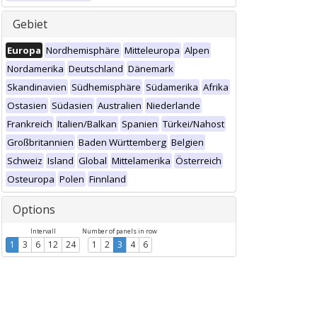
Gebiet
Europa
Nordhemisphäre
Mitteleuropa
Alpen
Nordamerika
Deutschland
Dänemark
Skandinavien
Südhemisphäre
Südamerika
Afrika
Ostasien
Südasien
Australien
Niederlande
Frankreich
Italien/Balkan
Spanien
Türkei/Nahost
Großbritannien
Baden Württemberg
Belgien
Schweiz
Island
Global
Mittelamerika
Österreich
Osteuropa
Polen
Finnland
Options
Intervall
Number of panels in row
1
3
6
12
24
1
2
3
4
6