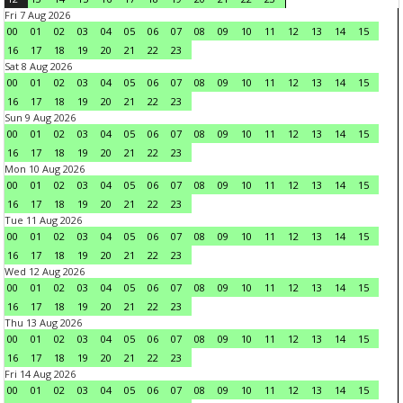
Fri 7 Aug 2026
00
01
02
03
04
05
06
07
08
09
10
11
12
13
14
15
16
17
18
19
20
21
22
23
Sat 8 Aug 2026
00
01
02
03
04
05
06
07
08
09
10
11
12
13
14
15
16
17
18
19
20
21
22
23
Sun 9 Aug 2026
00
01
02
03
04
05
06
07
08
09
10
11
12
13
14
15
16
17
18
19
20
21
22
23
Mon 10 Aug 2026
00
01
02
03
04
05
06
07
08
09
10
11
12
13
14
15
16
17
18
19
20
21
22
23
Tue 11 Aug 2026
00
01
02
03
04
05
06
07
08
09
10
11
12
13
14
15
16
17
18
19
20
21
22
23
Wed 12 Aug 2026
00
01
02
03
04
05
06
07
08
09
10
11
12
13
14
15
16
17
18
19
20
21
22
23
Thu 13 Aug 2026
00
01
02
03
04
05
06
07
08
09
10
11
12
13
14
15
16
17
18
19
20
21
22
23
Fri 14 Aug 2026
00
01
02
03
04
05
06
07
08
09
10
11
12
13
14
15