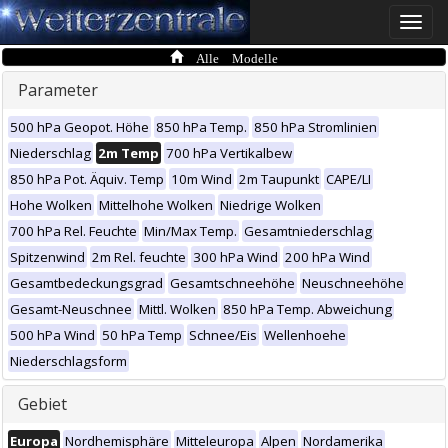
Toggle
naviga
Alle Modelle
Parameter
500 hPa Geopot. Höhe
850 hPa Temp.
850 hPa Stromlinien
Niederschlag
2m Temp
700 hPa Vertikalbew
850 hPa Pot. Äquiv. Temp
10m Wind
2m Taupunkt
CAPE/LI
Hohe Wolken
Mittelhohe Wolken
Niedrige Wolken
700 hPa Rel. Feuchte
Min/Max Temp.
Gesamtniederschlag
Spitzenwind
2m Rel. feuchte
300 hPa Wind
200 hPa Wind
Gesamtbedeckungsgrad
Gesamtschneehöhe
Neuschneehöhe
Gesamt-Neuschnee
Mittl. Wolken
850 hPa Temp. Abweichung
500 hPa Wind
50 hPa Temp
Schnee/Eis
Wellenhoehe
Niederschlagsform
Gebiet
Europa
Nordhemisphäre
Mitteleuropa
Alpen
Nordamerika