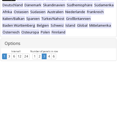
Deutschland
Dänemark
Skandinavien
Südhemisphäre
Südamerika
Afrika
Ostasien
Südasien
Australien
Niederlande
Frankreich
Italien/Balkan
Spanien
Türkei/Nahost
Großbritannien
Baden Württemberg
Belgien
Schweiz
Island
Global
Mittelamerika
Österreich
Osteuropa
Polen
Finnland
Options
Intervall
Number of panels in row
1
3
6
12
24
1
2
3
4
6