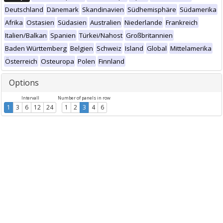
Deutschland
Dänemark
Skandinavien
Südhemisphäre
Südamerika
Afrika
Ostasien
Südasien
Australien
Niederlande
Frankreich
Italien/Balkan
Spanien
Türkei/Nahost
Großbritannien
Baden Württemberg
Belgien
Schweiz
Island
Global
Mittelamerika
Österreich
Osteuropa
Polen
Finnland
Options
Intervall
Number of panels in row
1
3
6
12
24
1
2
3
4
6