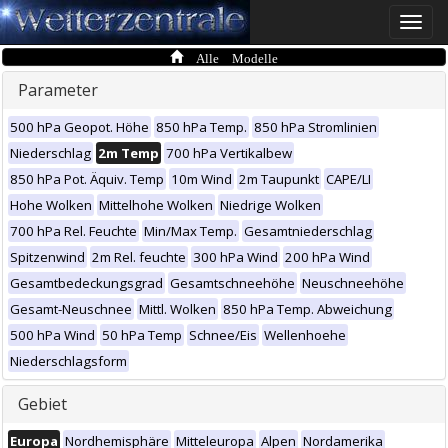
Toggle
naviga
Alle Modelle
Parameter
500 hPa Geopot. Höhe
850 hPa Temp.
850 hPa Stromlinien
Niederschlag
2m Temp
700 hPa Vertikalbew
850 hPa Pot. Äquiv. Temp
10m Wind
2m Taupunkt
CAPE/LI
Hohe Wolken
Mittelhohe Wolken
Niedrige Wolken
700 hPa Rel. Feuchte
Min/Max Temp.
Gesamtniederschlag
Spitzenwind
2m Rel. feuchte
300 hPa Wind
200 hPa Wind
Gesamtbedeckungsgrad
Gesamtschneehöhe
Neuschneehöhe
Gesamt-Neuschnee
Mittl. Wolken
850 hPa Temp. Abweichung
500 hPa Wind
50 hPa Temp
Schnee/Eis
Wellenhoehe
Niederschlagsform
Gebiet
Europa
Nordhemisphäre
Mitteleuropa
Alpen
Nordamerika