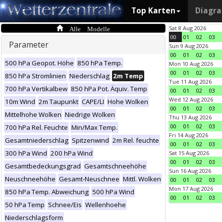
Top Karten
Diagr
Alle Modelle
Sat 8 Aug 2026
00
01
02
03
Parameter
Sun 9 Aug 2026
00
01
02
03
500 hPa Geopot. Höhe
850 hPa Temp.
Mon 10 Aug 2026
00
01
02
03
850 hPa Stromlinien
Niederschlag
2m Temp
Tue 11 Aug 2026
700 hPa Vertikalbew
850 hPa Pot. Äquiv. Temp
00
01
02
03
Wed 12 Aug 2026
10m Wind
2m Taupunkt
CAPE/LI
Hohe Wolken
00
01
02
03
Mittelhohe Wolken
Niedrige Wolken
Thu 13 Aug 2026
00
01
02
03
700 hPa Rel. Feuchte
Min/Max Temp.
Fri 14 Aug 2026
Gesamtniederschlag
Spitzenwind
2m Rel. feuchte
00
01
02
03
300 hPa Wind
200 hPa Wind
Sat 15 Aug 2026
00
01
02
03
Gesamtbedeckungsgrad
Gesamtschneehöhe
Sun 16 Aug 2026
Neuschneehöhe
Gesamt-Neuschnee
Mittl. Wolken
00
01
02
03
Mon 17 Aug 2026
850 hPa Temp. Abweichung
500 hPa Wind
00
01
02
03
50 hPa Temp
Schnee/Eis
Wellenhoehe
Niederschlagsform