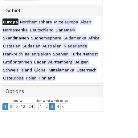
Gebiet
Europa
Nordhemisphäre
Mitteleuropa
Alpen
Nordamerika
Deutschland
Dänemark
Skandinavien
Südhemisphäre
Südamerika
Afrika
Ostasien
Südasien
Australien
Niederlande
Frankreich
Italien/Balkan
Spanien
Türkei/Nahost
Großbritannien
Baden Württemberg
Belgien
Schweiz
Island
Global
Mittelamerika
Österreich
Osteuropa
Polen
Finnland
Options
Intervall
Number of panels in row
1
3
6
12
24
1
2
3
4
6