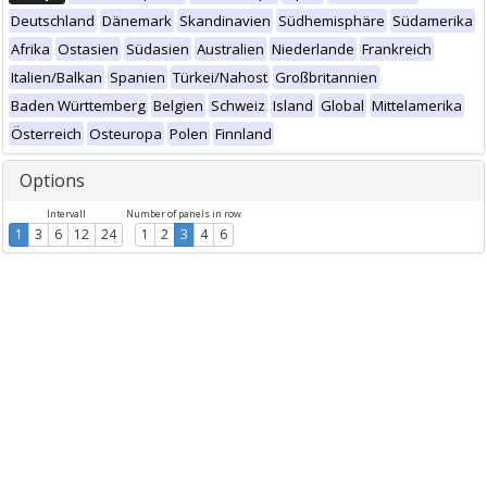
Deutschland
Dänemark
Skandinavien
Südhemisphäre
Südamerika
Afrika
Ostasien
Südasien
Australien
Niederlande
Frankreich
Italien/Balkan
Spanien
Türkei/Nahost
Großbritannien
Baden Württemberg
Belgien
Schweiz
Island
Global
Mittelamerika
Österreich
Osteuropa
Polen
Finnland
Options
Intervall
Number of panels in row
1
3
6
12
24
1
2
3
4
6