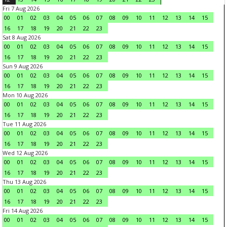
Fri 7 Aug 2026
00
01
02
03
04
05
06
07
08
09
10
11
12
13
14
15
16
17
18
19
20
21
22
23
Sat 8 Aug 2026
00
01
02
03
04
05
06
07
08
09
10
11
12
13
14
15
16
17
18
19
20
21
22
23
Sun 9 Aug 2026
00
01
02
03
04
05
06
07
08
09
10
11
12
13
14
15
16
17
18
19
20
21
22
23
Mon 10 Aug 2026
00
01
02
03
04
05
06
07
08
09
10
11
12
13
14
15
16
17
18
19
20
21
22
23
Tue 11 Aug 2026
00
01
02
03
04
05
06
07
08
09
10
11
12
13
14
15
16
17
18
19
20
21
22
23
Wed 12 Aug 2026
00
01
02
03
04
05
06
07
08
09
10
11
12
13
14
15
16
17
18
19
20
21
22
23
Thu 13 Aug 2026
00
01
02
03
04
05
06
07
08
09
10
11
12
13
14
15
16
17
18
19
20
21
22
23
Fri 14 Aug 2026
00
01
02
03
04
05
06
07
08
09
10
11
12
13
14
15