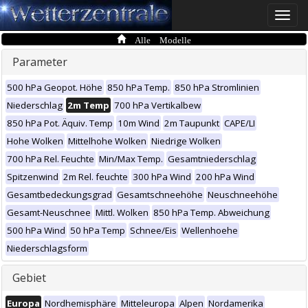
Toggle
naviga
Alle Modelle
Parameter
500 hPa Geopot. Höhe
850 hPa Temp.
850 hPa Stromlinien
Niederschlag
2m Temp
700 hPa Vertikalbew
850 hPa Pot. Äquiv. Temp
10m Wind
2m Taupunkt
CAPE/LI
Hohe Wolken
Mittelhohe Wolken
Niedrige Wolken
700 hPa Rel. Feuchte
Min/Max Temp.
Gesamtniederschlag
Spitzenwind
2m Rel. feuchte
300 hPa Wind
200 hPa Wind
Gesamtbedeckungsgrad
Gesamtschneehöhe
Neuschneehöhe
Gesamt-Neuschnee
Mittl. Wolken
850 hPa Temp. Abweichung
500 hPa Wind
50 hPa Temp
Schnee/Eis
Wellenhoehe
Niederschlagsform
Gebiet
Europa
Nordhemisphäre
Mitteleuropa
Alpen
Nordamerika