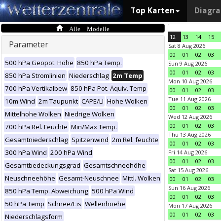
Top Karten
Diagr
Alle Modelle
12
13
14
15
Parameter
Sat 8 Aug 2026
00
01
02
03
500 hPa Geopot. Höhe
850 hPa Temp.
Sun 9 Aug 2026
00
01
02
03
850 hPa Stromlinien
Niederschlag
2m Temp
Mon 10 Aug 2026
700 hPa Vertikalbew
850 hPa Pot. Äquiv. Temp
00
01
02
03
Tue 11 Aug 2026
10m Wind
2m Taupunkt
CAPE/LI
Hohe Wolken
00
01
02
03
Mittelhohe Wolken
Niedrige Wolken
Wed 12 Aug 2026
00
01
02
03
700 hPa Rel. Feuchte
Min/Max Temp.
Thu 13 Aug 2026
Gesamtniederschlag
Spitzenwind
2m Rel. feuchte
00
01
02
03
300 hPa Wind
200 hPa Wind
Fri 14 Aug 2026
00
01
02
03
Gesamtbedeckungsgrad
Gesamtschneehöhe
Sat 15 Aug 2026
Neuschneehöhe
Gesamt-Neuschnee
Mittl. Wolken
00
01
02
03
Sun 16 Aug 2026
850 hPa Temp. Abweichung
500 hPa Wind
00
01
02
03
50 hPa Temp
Schnee/Eis
Wellenhoehe
Mon 17 Aug 2026
00
01
02
03
Niederschlagsform