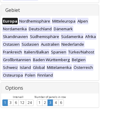
Gebiet
Europa
Nordhemisphäre
Mitteleuropa
Alpen
Nordamerika
Deutschland
Dänemark
Skandinavien
Südhemisphäre
Südamerika
Afrika
Ostasien
Südasien
Australien
Niederlande
Frankreich
Italien/Balkan
Spanien
Türkei/Nahost
Großbritannien
Baden Württemberg
Belgien
Schweiz
Island
Global
Mittelamerika
Österreich
Osteuropa
Polen
Finnland
Options
Intervall
Number of panels in row
1
3
6
12
24
1
2
3
4
6