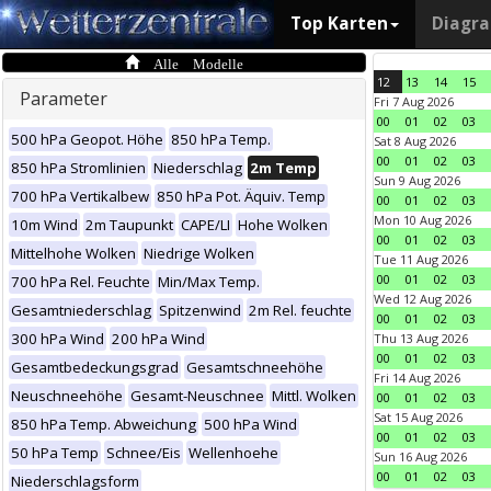
Top Karten
Diagr
Alle Modelle
12
13
14
15
Parameter
Fri 7 Aug 2026
00
01
02
03
500 hPa Geopot. Höhe
850 hPa Temp.
Sat 8 Aug 2026
00
01
02
03
850 hPa Stromlinien
Niederschlag
2m Temp
Sun 9 Aug 2026
700 hPa Vertikalbew
850 hPa Pot. Äquiv. Temp
00
01
02
03
Mon 10 Aug 2026
10m Wind
2m Taupunkt
CAPE/LI
Hohe Wolken
00
01
02
03
Mittelhohe Wolken
Niedrige Wolken
Tue 11 Aug 2026
00
01
02
03
700 hPa Rel. Feuchte
Min/Max Temp.
Wed 12 Aug 2026
Gesamtniederschlag
Spitzenwind
2m Rel. feuchte
00
01
02
03
300 hPa Wind
200 hPa Wind
Thu 13 Aug 2026
00
01
02
03
Gesamtbedeckungsgrad
Gesamtschneehöhe
Fri 14 Aug 2026
Neuschneehöhe
Gesamt-Neuschnee
Mittl. Wolken
00
01
02
03
Sat 15 Aug 2026
850 hPa Temp. Abweichung
500 hPa Wind
00
01
02
03
50 hPa Temp
Schnee/Eis
Wellenhoehe
Sun 16 Aug 2026
00
01
02
03
Niederschlagsform