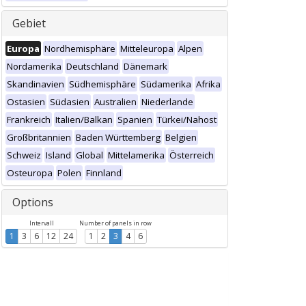
Gebiet
Europa
Nordhemisphäre
Mitteleuropa
Alpen
Nordamerika
Deutschland
Dänemark
Skandinavien
Südhemisphäre
Südamerika
Afrika
Ostasien
Südasien
Australien
Niederlande
Frankreich
Italien/Balkan
Spanien
Türkei/Nahost
Großbritannien
Baden Württemberg
Belgien
Schweiz
Island
Global
Mittelamerika
Österreich
Osteuropa
Polen
Finnland
Options
Intervall
Number of panels in row
1
3
6
12
24
1
2
3
4
6