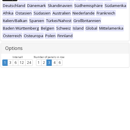
Deutschland
Dänemark
Skandinavien
Südhemisphäre
Südamerika
Afrika
Ostasien
Südasien
Australien
Niederlande
Frankreich
Italien/Balkan
Spanien
Türkei/Nahost
Großbritannien
Baden Württemberg
Belgien
Schweiz
Island
Global
Mittelamerika
Österreich
Osteuropa
Polen
Finnland
Options
Intervall
Number of panels in row
1
3
6
12
24
1
2
3
4
6