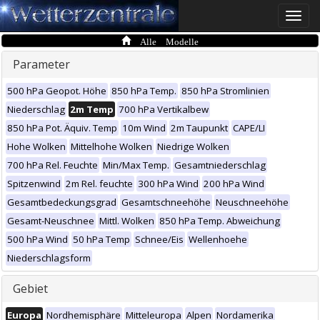
Toggle
naviga
Alle Modelle
Parameter
500 hPa Geopot. Höhe
850 hPa Temp.
850 hPa Stromlinien
Niederschlag
2m Temp
700 hPa Vertikalbew
850 hPa Pot. Äquiv. Temp
10m Wind
2m Taupunkt
CAPE/LI
Hohe Wolken
Mittelhohe Wolken
Niedrige Wolken
700 hPa Rel. Feuchte
Min/Max Temp.
Gesamtniederschlag
Spitzenwind
2m Rel. feuchte
300 hPa Wind
200 hPa Wind
Gesamtbedeckungsgrad
Gesamtschneehöhe
Neuschneehöhe
Gesamt-Neuschnee
Mittl. Wolken
850 hPa Temp. Abweichung
500 hPa Wind
50 hPa Temp
Schnee/Eis
Wellenhoehe
Niederschlagsform
Gebiet
Europa
Nordhemisphäre
Mitteleuropa
Alpen
Nordamerika