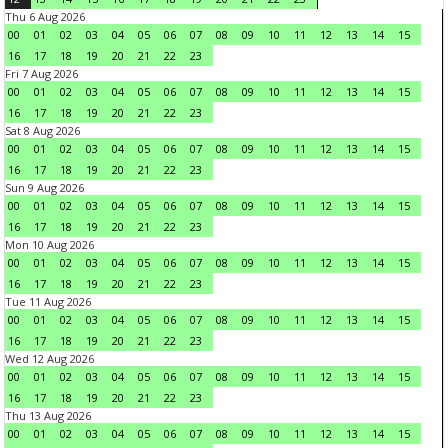
Thu 6 Aug 2026
00
01
02
03
04
05
06
07
08
09
10
11
12
13
14
15
16
17
18
19
20
21
22
23
Fri 7 Aug 2026
00
01
02
03
04
05
06
07
08
09
10
11
12
13
14
15
16
17
18
19
20
21
22
23
Sat 8 Aug 2026
00
01
02
03
04
05
06
07
08
09
10
11
12
13
14
15
16
17
18
19
20
21
22
23
Sun 9 Aug 2026
00
01
02
03
04
05
06
07
08
09
10
11
12
13
14
15
16
17
18
19
20
21
22
23
Mon 10 Aug 2026
00
01
02
03
04
05
06
07
08
09
10
11
12
13
14
15
16
17
18
19
20
21
22
23
Tue 11 Aug 2026
00
01
02
03
04
05
06
07
08
09
10
11
12
13
14
15
16
17
18
19
20
21
22
23
Wed 12 Aug 2026
00
01
02
03
04
05
06
07
08
09
10
11
12
13
14
15
16
17
18
19
20
21
22
23
Thu 13 Aug 2026
00
01
02
03
04
05
06
07
08
09
10
11
12
13
14
15