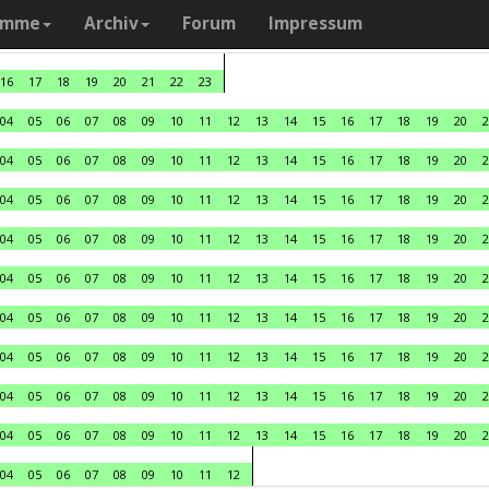
amme
Archiv
Forum
Impressum
16
17
18
19
20
21
22
23
04
05
06
07
08
09
10
11
12
13
14
15
16
17
18
19
20
2
04
05
06
07
08
09
10
11
12
13
14
15
16
17
18
19
20
2
04
05
06
07
08
09
10
11
12
13
14
15
16
17
18
19
20
2
04
05
06
07
08
09
10
11
12
13
14
15
16
17
18
19
20
2
04
05
06
07
08
09
10
11
12
13
14
15
16
17
18
19
20
2
04
05
06
07
08
09
10
11
12
13
14
15
16
17
18
19
20
2
04
05
06
07
08
09
10
11
12
13
14
15
16
17
18
19
20
2
04
05
06
07
08
09
10
11
12
13
14
15
16
17
18
19
20
2
04
05
06
07
08
09
10
11
12
13
14
15
16
17
18
19
20
2
04
05
06
07
08
09
10
11
12