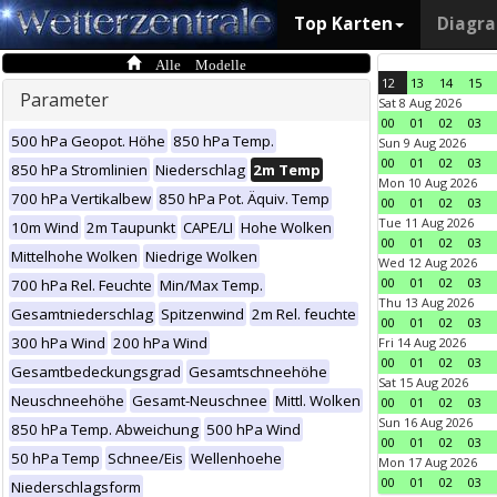
Top Karten
Diagr
Alle Modelle
12
13
14
15
Parameter
Sat 8 Aug 2026
00
01
02
03
500 hPa Geopot. Höhe
850 hPa Temp.
Sun 9 Aug 2026
00
01
02
03
850 hPa Stromlinien
Niederschlag
2m Temp
Mon 10 Aug 2026
700 hPa Vertikalbew
850 hPa Pot. Äquiv. Temp
00
01
02
03
Tue 11 Aug 2026
10m Wind
2m Taupunkt
CAPE/LI
Hohe Wolken
00
01
02
03
Mittelhohe Wolken
Niedrige Wolken
Wed 12 Aug 2026
00
01
02
03
700 hPa Rel. Feuchte
Min/Max Temp.
Thu 13 Aug 2026
Gesamtniederschlag
Spitzenwind
2m Rel. feuchte
00
01
02
03
300 hPa Wind
200 hPa Wind
Fri 14 Aug 2026
00
01
02
03
Gesamtbedeckungsgrad
Gesamtschneehöhe
Sat 15 Aug 2026
Neuschneehöhe
Gesamt-Neuschnee
Mittl. Wolken
00
01
02
03
Sun 16 Aug 2026
850 hPa Temp. Abweichung
500 hPa Wind
00
01
02
03
50 hPa Temp
Schnee/Eis
Wellenhoehe
Mon 17 Aug 2026
00
01
02
03
Niederschlagsform