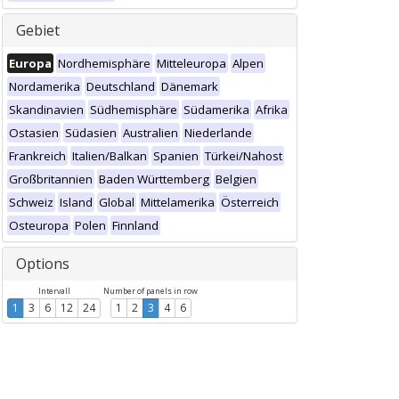
Gebiet
Europa
Nordhemisphäre
Mitteleuropa
Alpen
Nordamerika
Deutschland
Dänemark
Skandinavien
Südhemisphäre
Südamerika
Afrika
Ostasien
Südasien
Australien
Niederlande
Frankreich
Italien/Balkan
Spanien
Türkei/Nahost
Großbritannien
Baden Württemberg
Belgien
Schweiz
Island
Global
Mittelamerika
Österreich
Osteuropa
Polen
Finnland
Options
Intervall
Number of panels in row
1
3
6
12
24
1
2
3
4
6