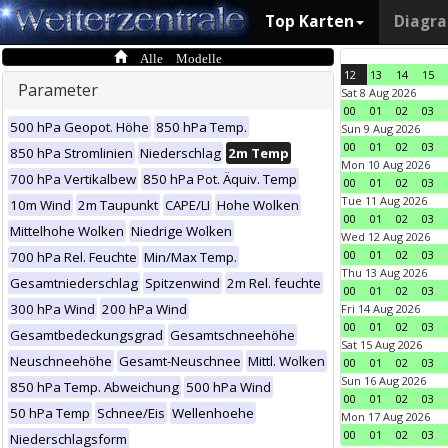
Top Karten
Diagr
Alle Modelle
12
13
14
15
Parameter
Sat 8 Aug 2026
00
01
02
03
500 hPa Geopot. Höhe
850 hPa Temp.
Sun 9 Aug 2026
00
01
02
03
850 hPa Stromlinien
Niederschlag
2m Temp
Mon 10 Aug 2026
700 hPa Vertikalbew
850 hPa Pot. Äquiv. Temp
00
01
02
03
Tue 11 Aug 2026
10m Wind
2m Taupunkt
CAPE/LI
Hohe Wolken
00
01
02
03
Mittelhohe Wolken
Niedrige Wolken
Wed 12 Aug 2026
00
01
02
03
700 hPa Rel. Feuchte
Min/Max Temp.
Thu 13 Aug 2026
Gesamtniederschlag
Spitzenwind
2m Rel. feuchte
00
01
02
03
300 hPa Wind
200 hPa Wind
Fri 14 Aug 2026
00
01
02
03
Gesamtbedeckungsgrad
Gesamtschneehöhe
Sat 15 Aug 2026
Neuschneehöhe
Gesamt-Neuschnee
Mittl. Wolken
00
01
02
03
Sun 16 Aug 2026
850 hPa Temp. Abweichung
500 hPa Wind
00
01
02
03
50 hPa Temp
Schnee/Eis
Wellenhoehe
Mon 17 Aug 2026
00
01
02
03
Niederschlagsform