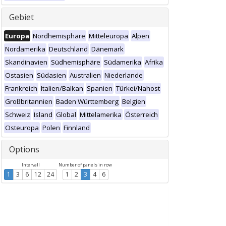
Gebiet
Europa
Nordhemisphäre
Mitteleuropa
Alpen
Nordamerika
Deutschland
Dänemark
Skandinavien
Südhemisphäre
Südamerika
Afrika
Ostasien
Südasien
Australien
Niederlande
Frankreich
Italien/Balkan
Spanien
Türkei/Nahost
Großbritannien
Baden Württemberg
Belgien
Schweiz
Island
Global
Mittelamerika
Österreich
Osteuropa
Polen
Finnland
Options
Intervall
Number of panels in row
1
3
6
12
24
1
2
3
4
6