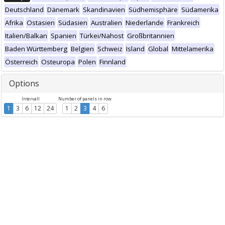
Deutschland
Dänemark
Skandinavien
Südhemisphäre
Südamerika
Afrika
Ostasien
Südasien
Australien
Niederlande
Frankreich
Italien/Balkan
Spanien
Türkei/Nahost
Großbritannien
Baden Württemberg
Belgien
Schweiz
Island
Global
Mittelamerika
Österreich
Osteuropa
Polen
Finnland
Options
Intervall
Number of panels in row
1
3
6
12
24
1
2
3
4
6