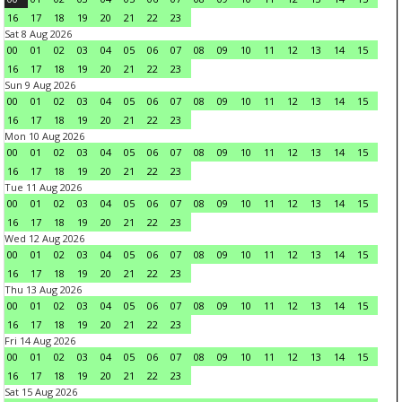
16
17
18
19
20
21
22
23
Sat 8 Aug 2026
00
01
02
03
04
05
06
07
08
09
10
11
12
13
14
15
16
17
18
19
20
21
22
23
Sun 9 Aug 2026
00
01
02
03
04
05
06
07
08
09
10
11
12
13
14
15
16
17
18
19
20
21
22
23
Mon 10 Aug 2026
00
01
02
03
04
05
06
07
08
09
10
11
12
13
14
15
16
17
18
19
20
21
22
23
Tue 11 Aug 2026
00
01
02
03
04
05
06
07
08
09
10
11
12
13
14
15
16
17
18
19
20
21
22
23
Wed 12 Aug 2026
00
01
02
03
04
05
06
07
08
09
10
11
12
13
14
15
16
17
18
19
20
21
22
23
Thu 13 Aug 2026
00
01
02
03
04
05
06
07
08
09
10
11
12
13
14
15
16
17
18
19
20
21
22
23
Fri 14 Aug 2026
00
01
02
03
04
05
06
07
08
09
10
11
12
13
14
15
16
17
18
19
20
21
22
23
Sat 15 Aug 2026