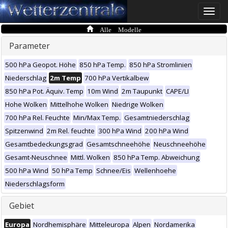
Toggle
naviga
Alle Modelle
Parameter
500 hPa Geopot. Höhe
850 hPa Temp.
850 hPa Stromlinien
Niederschlag
2m Temp
700 hPa Vertikalbew
850 hPa Pot. Äquiv. Temp
10m Wind
2m Taupunkt
CAPE/LI
Hohe Wolken
Mittelhohe Wolken
Niedrige Wolken
700 hPa Rel. Feuchte
Min/Max Temp.
Gesamtniederschlag
Spitzenwind
2m Rel. feuchte
300 hPa Wind
200 hPa Wind
Gesamtbedeckungsgrad
Gesamtschneehöhe
Neuschneehöhe
Gesamt-Neuschnee
Mittl. Wolken
850 hPa Temp. Abweichung
500 hPa Wind
50 hPa Temp
Schnee/Eis
Wellenhoehe
Niederschlagsform
Gebiet
Europa
Nordhemisphäre
Mitteleuropa
Alpen
Nordamerika