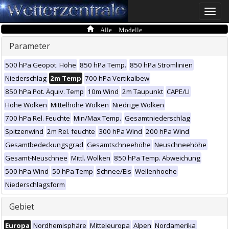
Toggle
naviga
Alle Modelle
Parameter
500 hPa Geopot. Höhe
850 hPa Temp.
850 hPa Stromlinien
Niederschlag
2m Temp
700 hPa Vertikalbew
850 hPa Pot. Äquiv. Temp
10m Wind
2m Taupunkt
CAPE/LI
Hohe Wolken
Mittelhohe Wolken
Niedrige Wolken
700 hPa Rel. Feuchte
Min/Max Temp.
Gesamtniederschlag
Spitzenwind
2m Rel. feuchte
300 hPa Wind
200 hPa Wind
Gesamtbedeckungsgrad
Gesamtschneehöhe
Neuschneehöhe
Gesamt-Neuschnee
Mittl. Wolken
850 hPa Temp. Abweichung
500 hPa Wind
50 hPa Temp
Schnee/Eis
Wellenhoehe
Niederschlagsform
Gebiet
Europa
Nordhemisphäre
Mitteleuropa
Alpen
Nordamerika