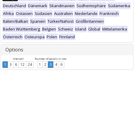
Deutschland
Dänemark
Skandinavien
Südhemisphäre
Südamerika
Afrika
Ostasien
Südasien
Australien
Niederlande
Frankreich
Italien/Balkan
Spanien
Türkei/Nahost
Großbritannien
Baden Württemberg
Belgien
Schweiz
Island
Global
Mittelamerika
Österreich
Osteuropa
Polen
Finnland
Options
Intervall
Number of panels in row
1
3
6
12
24
1
2
3
4
6