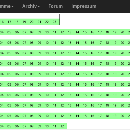
amme
Archiv
Forum
Impressum
16
17
18
19
20
21
22
23
04
05
06
07
08
09
10
11
12
13
14
15
16
17
18
19
20
2
04
05
06
07
08
09
10
11
12
13
14
15
16
17
18
19
20
2
04
05
06
07
08
09
10
11
12
13
14
15
16
17
18
19
20
2
04
05
06
07
08
09
10
11
12
13
14
15
16
17
18
19
20
2
04
05
06
07
08
09
10
11
12
13
14
15
16
17
18
19
20
2
04
05
06
07
08
09
10
11
12
13
14
15
16
17
18
19
20
2
04
05
06
07
08
09
10
11
12
13
14
15
16
17
18
19
20
2
04
05
06
07
08
09
10
11
12
13
14
15
16
17
18
19
20
2
04
05
06
07
08
09
10
11
12
13
14
15
16
17
18
19
20
2
04
05
06
07
08
09
10
11
12