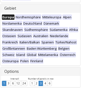
Gebiet
Europa
Nordhemisphäre
Mitteleuropa
Alpen
Nordamerika
Deutschland
Dänemark
Skandinavien
Südhemisphäre
Südamerika
Afrika
Ostasien
Südasien
Australien
Niederlande
Frankreich
Italien/Balkan
Spanien
Türkei/Nahost
Großbritannien
Baden Württemberg
Belgien
Schweiz
Island
Global
Mittelamerika
Österreich
Osteuropa
Polen
Finnland
Options
Intervall
Number of panels in row
1
3
6
12
24
1
2
3
4
6