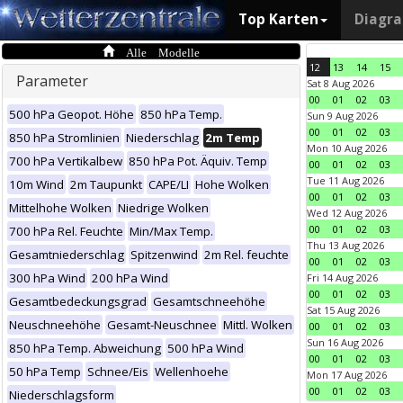
Top Karten
Diagr
Alle Modelle
12
13
14
15
Parameter
Sat 8 Aug 2026
00
01
02
03
500 hPa Geopot. Höhe
850 hPa Temp.
Sun 9 Aug 2026
00
01
02
03
850 hPa Stromlinien
Niederschlag
2m Temp
Mon 10 Aug 2026
700 hPa Vertikalbew
850 hPa Pot. Äquiv. Temp
00
01
02
03
Tue 11 Aug 2026
10m Wind
2m Taupunkt
CAPE/LI
Hohe Wolken
00
01
02
03
Mittelhohe Wolken
Niedrige Wolken
Wed 12 Aug 2026
00
01
02
03
700 hPa Rel. Feuchte
Min/Max Temp.
Thu 13 Aug 2026
Gesamtniederschlag
Spitzenwind
2m Rel. feuchte
00
01
02
03
300 hPa Wind
200 hPa Wind
Fri 14 Aug 2026
00
01
02
03
Gesamtbedeckungsgrad
Gesamtschneehöhe
Sat 15 Aug 2026
Neuschneehöhe
Gesamt-Neuschnee
Mittl. Wolken
00
01
02
03
Sun 16 Aug 2026
850 hPa Temp. Abweichung
500 hPa Wind
00
01
02
03
50 hPa Temp
Schnee/Eis
Wellenhoehe
Mon 17 Aug 2026
00
01
02
03
Niederschlagsform