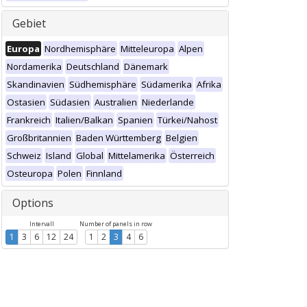
Gebiet
Europa
Nordhemisphäre
Mitteleuropa
Alpen
Nordamerika
Deutschland
Dänemark
Skandinavien
Südhemisphäre
Südamerika
Afrika
Ostasien
Südasien
Australien
Niederlande
Frankreich
Italien/Balkan
Spanien
Türkei/Nahost
Großbritannien
Baden Württemberg
Belgien
Schweiz
Island
Global
Mittelamerika
Österreich
Osteuropa
Polen
Finnland
Options
Intervall
Number of panels in row
1
3
6
12
24
1
2
3
4
6