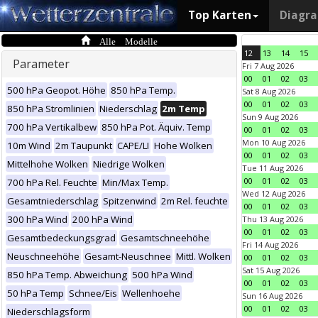
Top Karten
Diagr
Alle Modelle
12
13
14
15
Parameter
Fri 7 Aug 2026
00
01
02
03
500 hPa Geopot. Höhe
850 hPa Temp.
Sat 8 Aug 2026
00
01
02
03
850 hPa Stromlinien
Niederschlag
2m Temp
Sun 9 Aug 2026
700 hPa Vertikalbew
850 hPa Pot. Äquiv. Temp
00
01
02
03
Mon 10 Aug 2026
10m Wind
2m Taupunkt
CAPE/LI
Hohe Wolken
00
01
02
03
Mittelhohe Wolken
Niedrige Wolken
Tue 11 Aug 2026
00
01
02
03
700 hPa Rel. Feuchte
Min/Max Temp.
Wed 12 Aug 2026
Gesamtniederschlag
Spitzenwind
2m Rel. feuchte
00
01
02
03
300 hPa Wind
200 hPa Wind
Thu 13 Aug 2026
00
01
02
03
Gesamtbedeckungsgrad
Gesamtschneehöhe
Fri 14 Aug 2026
Neuschneehöhe
Gesamt-Neuschnee
Mittl. Wolken
00
01
02
03
Sat 15 Aug 2026
850 hPa Temp. Abweichung
500 hPa Wind
00
01
02
03
50 hPa Temp
Schnee/Eis
Wellenhoehe
Sun 16 Aug 2026
00
01
02
03
Niederschlagsform