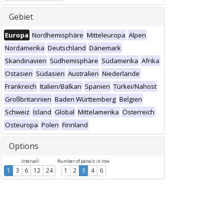
Gebiet
Europa
Nordhemisphäre
Mitteleuropa
Alpen
Nordamerika
Deutschland
Dänemark
Skandinavien
Südhemisphäre
Südamerika
Afrika
Ostasien
Südasien
Australien
Niederlande
Frankreich
Italien/Balkan
Spanien
Türkei/Nahost
Großbritannien
Baden Württemberg
Belgien
Schweiz
Island
Global
Mittelamerika
Österreich
Osteuropa
Polen
Finnland
Options
Intervall
Number of panels in row
1
3
6
12
24
1
2
3
4
6