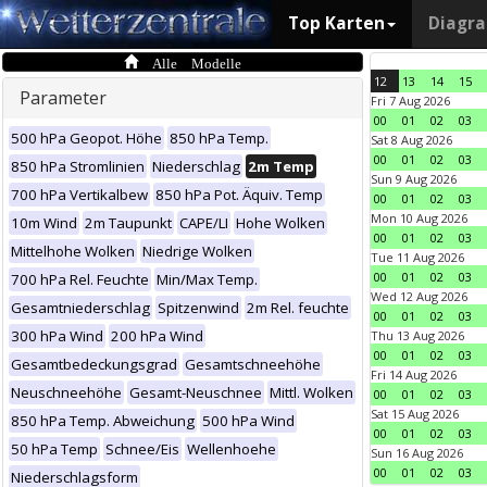
Top Karten
Diagr
Alle Modelle
12
13
14
15
Parameter
Fri 7 Aug 2026
00
01
02
03
500 hPa Geopot. Höhe
850 hPa Temp.
Sat 8 Aug 2026
00
01
02
03
850 hPa Stromlinien
Niederschlag
2m Temp
Sun 9 Aug 2026
700 hPa Vertikalbew
850 hPa Pot. Äquiv. Temp
00
01
02
03
Mon 10 Aug 2026
10m Wind
2m Taupunkt
CAPE/LI
Hohe Wolken
00
01
02
03
Mittelhohe Wolken
Niedrige Wolken
Tue 11 Aug 2026
00
01
02
03
700 hPa Rel. Feuchte
Min/Max Temp.
Wed 12 Aug 2026
Gesamtniederschlag
Spitzenwind
2m Rel. feuchte
00
01
02
03
300 hPa Wind
200 hPa Wind
Thu 13 Aug 2026
00
01
02
03
Gesamtbedeckungsgrad
Gesamtschneehöhe
Fri 14 Aug 2026
Neuschneehöhe
Gesamt-Neuschnee
Mittl. Wolken
00
01
02
03
Sat 15 Aug 2026
850 hPa Temp. Abweichung
500 hPa Wind
00
01
02
03
50 hPa Temp
Schnee/Eis
Wellenhoehe
Sun 16 Aug 2026
00
01
02
03
Niederschlagsform