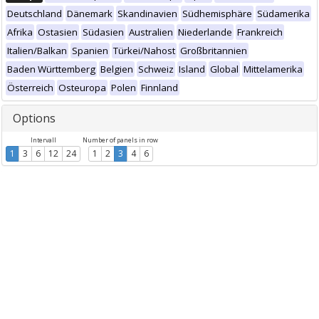
Deutschland
Dänemark
Skandinavien
Südhemisphäre
Südamerika
Afrika
Ostasien
Südasien
Australien
Niederlande
Frankreich
Italien/Balkan
Spanien
Türkei/Nahost
Großbritannien
Baden Württemberg
Belgien
Schweiz
Island
Global
Mittelamerika
Österreich
Osteuropa
Polen
Finnland
Options
Intervall
Number of panels in row
1
3
6
12
24
1
2
3
4
6