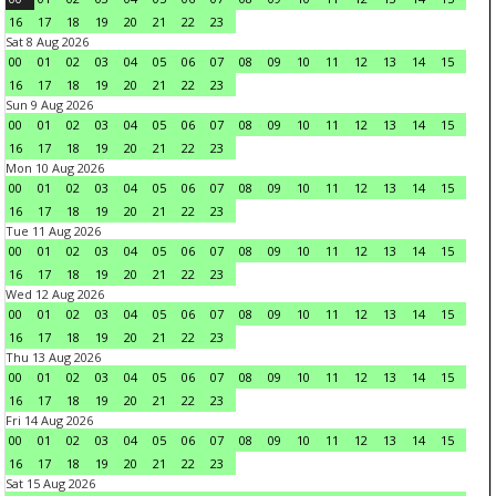
16
17
18
19
20
21
22
23
Sat 8 Aug 2026
00
01
02
03
04
05
06
07
08
09
10
11
12
13
14
15
16
17
18
19
20
21
22
23
Sun 9 Aug 2026
00
01
02
03
04
05
06
07
08
09
10
11
12
13
14
15
16
17
18
19
20
21
22
23
Mon 10 Aug 2026
00
01
02
03
04
05
06
07
08
09
10
11
12
13
14
15
16
17
18
19
20
21
22
23
Tue 11 Aug 2026
00
01
02
03
04
05
06
07
08
09
10
11
12
13
14
15
16
17
18
19
20
21
22
23
Wed 12 Aug 2026
00
01
02
03
04
05
06
07
08
09
10
11
12
13
14
15
16
17
18
19
20
21
22
23
Thu 13 Aug 2026
00
01
02
03
04
05
06
07
08
09
10
11
12
13
14
15
16
17
18
19
20
21
22
23
Fri 14 Aug 2026
00
01
02
03
04
05
06
07
08
09
10
11
12
13
14
15
16
17
18
19
20
21
22
23
Sat 15 Aug 2026