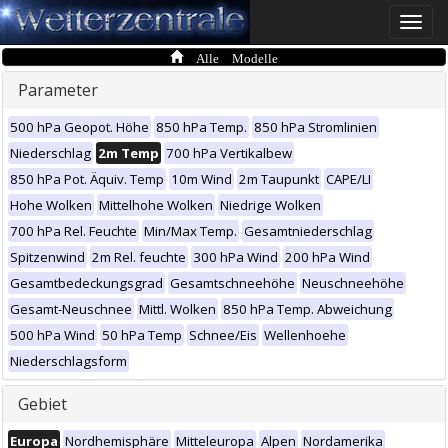
Toggle
naviga
Alle Modelle
Parameter
500 hPa Geopot. Höhe
850 hPa Temp.
850 hPa Stromlinien
Niederschlag
2m Temp
700 hPa Vertikalbew
850 hPa Pot. Äquiv. Temp
10m Wind
2m Taupunkt
CAPE/LI
Hohe Wolken
Mittelhohe Wolken
Niedrige Wolken
700 hPa Rel. Feuchte
Min/Max Temp.
Gesamtniederschlag
Spitzenwind
2m Rel. feuchte
300 hPa Wind
200 hPa Wind
Gesamtbedeckungsgrad
Gesamtschneehöhe
Neuschneehöhe
Gesamt-Neuschnee
Mittl. Wolken
850 hPa Temp. Abweichung
500 hPa Wind
50 hPa Temp
Schnee/Eis
Wellenhoehe
Niederschlagsform
Gebiet
Europa
Nordhemisphäre
Mitteleuropa
Alpen
Nordamerika