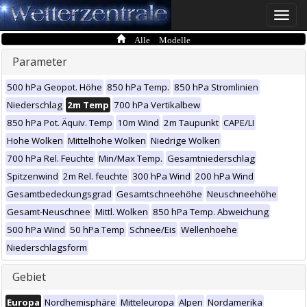
Toggle
naviga
Alle Modelle
Parameter
500 hPa Geopot. Höhe
850 hPa Temp.
850 hPa Stromlinien
Niederschlag
2m Temp
700 hPa Vertikalbew
850 hPa Pot. Äquiv. Temp
10m Wind
2m Taupunkt
CAPE/LI
Hohe Wolken
Mittelhohe Wolken
Niedrige Wolken
700 hPa Rel. Feuchte
Min/Max Temp.
Gesamtniederschlag
Spitzenwind
2m Rel. feuchte
300 hPa Wind
200 hPa Wind
Gesamtbedeckungsgrad
Gesamtschneehöhe
Neuschneehöhe
Gesamt-Neuschnee
Mittl. Wolken
850 hPa Temp. Abweichung
500 hPa Wind
50 hPa Temp
Schnee/Eis
Wellenhoehe
Niederschlagsform
Gebiet
Europa
Nordhemisphäre
Mitteleuropa
Alpen
Nordamerika