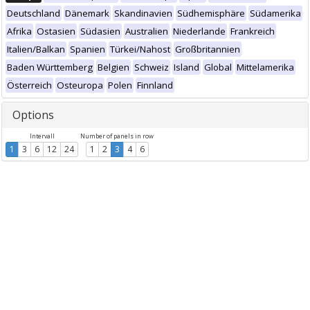
Deutschland
Dänemark
Skandinavien
Südhemisphäre
Südamerika
Afrika
Ostasien
Südasien
Australien
Niederlande
Frankreich
Italien/Balkan
Spanien
Türkei/Nahost
Großbritannien
Baden Württemberg
Belgien
Schweiz
Island
Global
Mittelamerika
Österreich
Osteuropa
Polen
Finnland
Options
Intervall
Number of panels in row
1
3
6
12
24
1
2
3
4
6