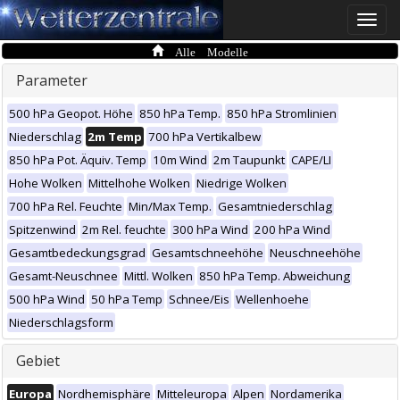
Toggle
naviga
Alle Modelle
Parameter
500 hPa Geopot. Höhe
850 hPa Temp.
850 hPa Stromlinien
Niederschlag
2m Temp
700 hPa Vertikalbew
850 hPa Pot. Äquiv. Temp
10m Wind
2m Taupunkt
CAPE/LI
Hohe Wolken
Mittelhohe Wolken
Niedrige Wolken
700 hPa Rel. Feuchte
Min/Max Temp.
Gesamtniederschlag
Spitzenwind
2m Rel. feuchte
300 hPa Wind
200 hPa Wind
Gesamtbedeckungsgrad
Gesamtschneehöhe
Neuschneehöhe
Gesamt-Neuschnee
Mittl. Wolken
850 hPa Temp. Abweichung
500 hPa Wind
50 hPa Temp
Schnee/Eis
Wellenhoehe
Niederschlagsform
Gebiet
Europa
Nordhemisphäre
Mitteleuropa
Alpen
Nordamerika