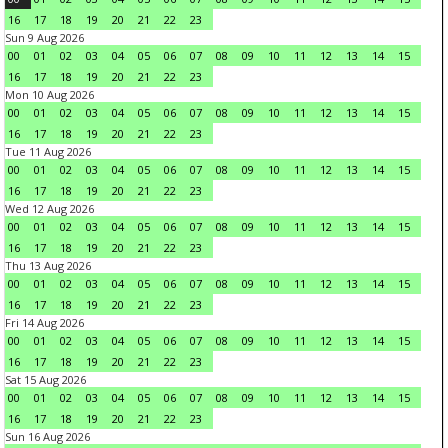
16
17
18
19
20
21
22
23
Sun 9 Aug 2026
00
01
02
03
04
05
06
07
08
09
10
11
12
13
14
15
16
17
18
19
20
21
22
23
Mon 10 Aug 2026
00
01
02
03
04
05
06
07
08
09
10
11
12
13
14
15
16
17
18
19
20
21
22
23
Tue 11 Aug 2026
00
01
02
03
04
05
06
07
08
09
10
11
12
13
14
15
16
17
18
19
20
21
22
23
Wed 12 Aug 2026
00
01
02
03
04
05
06
07
08
09
10
11
12
13
14
15
16
17
18
19
20
21
22
23
Thu 13 Aug 2026
00
01
02
03
04
05
06
07
08
09
10
11
12
13
14
15
16
17
18
19
20
21
22
23
Fri 14 Aug 2026
00
01
02
03
04
05
06
07
08
09
10
11
12
13
14
15
16
17
18
19
20
21
22
23
Sat 15 Aug 2026
00
01
02
03
04
05
06
07
08
09
10
11
12
13
14
15
16
17
18
19
20
21
22
23
Sun 16 Aug 2026