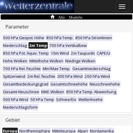
Toggle
naviga
Alle Modelle
Parameter
500 hPa Geopot. Höhe
850 hPa Temp.
850 hPa Stromlinien
Niederschlag
2m Temp
700 hPa Vertikalbew
850 hPa Pot. Äquiv. Temp
10m Wind
2m Taupunkt
CAPE/LI
Hohe Wolken
Mittelhohe Wolken
Niedrige Wolken
700 hPa Rel. Feuchte
Min/Max Temp.
Gesamtniederschlag
Spitzenwind
2m Rel. feuchte
300 hPa Wind
200 hPa Wind
Gesamtbedeckungsgrad
Gesamtschneehöhe
Neuschneehöhe
Gesamt-Neuschnee
Mittl. Wolken
850 hPa Temp. Abweichung
500 hPa Wind
50 hPa Temp
Schnee/Eis
Wellenhoehe
Niederschlagsform
Gebiet
Europa
Nordhemisphäre
Mitteleuropa
Alpen
Nordamerika