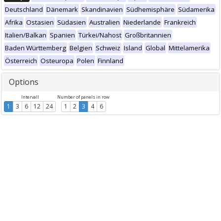
Deutschland
Dänemark
Skandinavien
Südhemisphäre
Südamerika
Afrika
Ostasien
Südasien
Australien
Niederlande
Frankreich
Italien/Balkan
Spanien
Türkei/Nahost
Großbritannien
Baden Württemberg
Belgien
Schweiz
Island
Global
Mittelamerika
Österreich
Osteuropa
Polen
Finnland
Options
Intervall
Number of panels in row
1
3
6
12
24
1
2
3
4
6