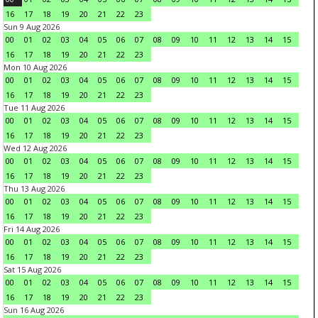
16
17
18
19
20
21
22
23
Sun 9 Aug 2026
00
01
02
03
04
05
06
07
08
09
10
11
12
13
14
15
16
17
18
19
20
21
22
23
Mon 10 Aug 2026
00
01
02
03
04
05
06
07
08
09
10
11
12
13
14
15
16
17
18
19
20
21
22
23
Tue 11 Aug 2026
00
01
02
03
04
05
06
07
08
09
10
11
12
13
14
15
16
17
18
19
20
21
22
23
Wed 12 Aug 2026
00
01
02
03
04
05
06
07
08
09
10
11
12
13
14
15
16
17
18
19
20
21
22
23
Thu 13 Aug 2026
00
01
02
03
04
05
06
07
08
09
10
11
12
13
14
15
16
17
18
19
20
21
22
23
Fri 14 Aug 2026
00
01
02
03
04
05
06
07
08
09
10
11
12
13
14
15
16
17
18
19
20
21
22
23
Sat 15 Aug 2026
00
01
02
03
04
05
06
07
08
09
10
11
12
13
14
15
16
17
18
19
20
21
22
23
Sun 16 Aug 2026