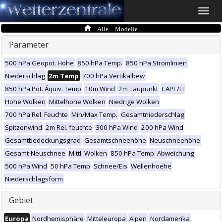
Toggle
naviga
Alle Modelle
Parameter
500 hPa Geopot. Höhe
850 hPa Temp.
850 hPa Stromlinien
Niederschlag
2m Temp
700 hPa Vertikalbew
850 hPa Pot. Äquiv. Temp
10m Wind
2m Taupunkt
CAPE/LI
Hohe Wolken
Mittelhohe Wolken
Niedrige Wolken
700 hPa Rel. Feuchte
Min/Max Temp.
Gesamtniederschlag
Spitzenwind
2m Rel. feuchte
300 hPa Wind
200 hPa Wind
Gesamtbedeckungsgrad
Gesamtschneehöhe
Neuschneehöhe
Gesamt-Neuschnee
Mittl. Wolken
850 hPa Temp. Abweichung
500 hPa Wind
50 hPa Temp
Schnee/Eis
Wellenhoehe
Niederschlagsform
Gebiet
Europa
Nordhemisphäre
Mitteleuropa
Alpen
Nordamerika