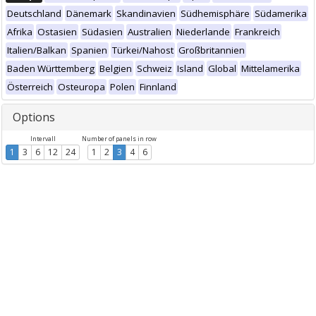
Deutschland
Dänemark
Skandinavien
Südhemisphäre
Südamerika
Afrika
Ostasien
Südasien
Australien
Niederlande
Frankreich
Italien/Balkan
Spanien
Türkei/Nahost
Großbritannien
Baden Württemberg
Belgien
Schweiz
Island
Global
Mittelamerika
Österreich
Osteuropa
Polen
Finnland
Options
Intervall
Number of panels in row
1
3
6
12
24
1
2
3
4
6