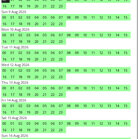
16
17
18
19
20
21
22
23
Sun 9 Aug 2026
00
01
02
03
04
05
06
07
08
09
10
11
12
13
14
15
16
17
18
19
20
21
22
23
Mon 10 Aug 2026
00
01
02
03
04
05
06
07
08
09
10
11
12
13
14
15
16
17
18
19
20
21
22
23
Tue 11 Aug 2026
00
01
02
03
04
05
06
07
08
09
10
11
12
13
14
15
16
17
18
19
20
21
22
23
Wed 12 Aug 2026
00
01
02
03
04
05
06
07
08
09
10
11
12
13
14
15
16
17
18
19
20
21
22
23
Thu 13 Aug 2026
00
01
02
03
04
05
06
07
08
09
10
11
12
13
14
15
16
17
18
19
20
21
22
23
Fri 14 Aug 2026
00
01
02
03
04
05
06
07
08
09
10
11
12
13
14
15
16
17
18
19
20
21
22
23
Sat 15 Aug 2026
00
01
02
03
04
05
06
07
08
09
10
11
12
13
14
15
16
17
18
19
20
21
22
23
Sun 16 Aug 2026