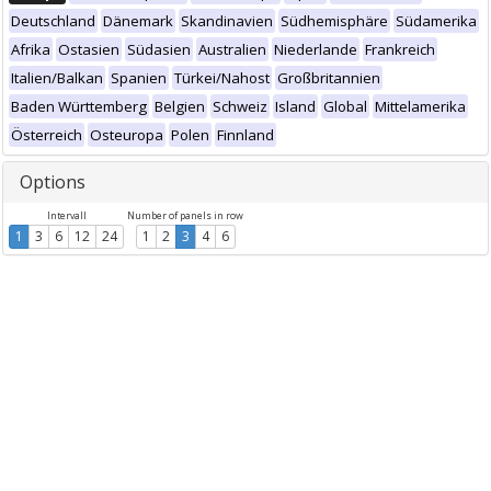
Deutschland
Dänemark
Skandinavien
Südhemisphäre
Südamerika
Afrika
Ostasien
Südasien
Australien
Niederlande
Frankreich
Italien/Balkan
Spanien
Türkei/Nahost
Großbritannien
Baden Württemberg
Belgien
Schweiz
Island
Global
Mittelamerika
Österreich
Osteuropa
Polen
Finnland
Options
Intervall
Number of panels in row
1
3
6
12
24
1
2
3
4
6