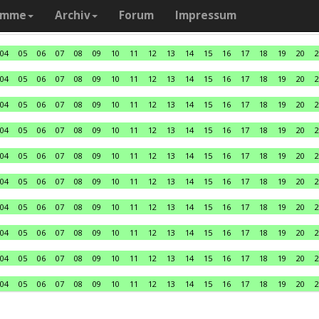
amme
Archiv
Forum
Impressum
04
05
06
07
08
09
10
11
12
13
14
15
16
17
18
19
20
2
04
05
06
07
08
09
10
11
12
13
14
15
16
17
18
19
20
2
04
05
06
07
08
09
10
11
12
13
14
15
16
17
18
19
20
2
04
05
06
07
08
09
10
11
12
13
14
15
16
17
18
19
20
2
04
05
06
07
08
09
10
11
12
13
14
15
16
17
18
19
20
2
04
05
06
07
08
09
10
11
12
13
14
15
16
17
18
19
20
2
04
05
06
07
08
09
10
11
12
13
14
15
16
17
18
19
20
2
04
05
06
07
08
09
10
11
12
13
14
15
16
17
18
19
20
2
04
05
06
07
08
09
10
11
12
13
14
15
16
17
18
19
20
2
04
05
06
07
08
09
10
11
12
13
14
15
16
17
18
19
20
2