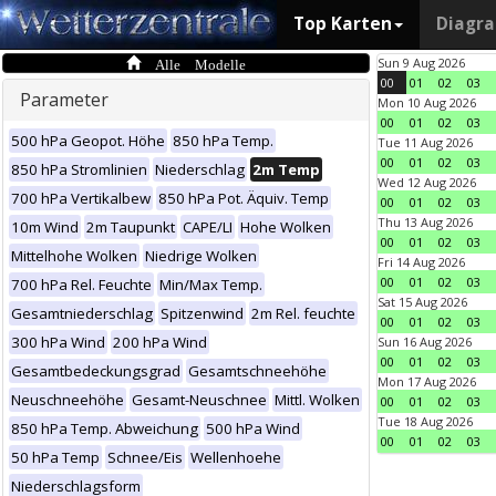
Top Karten
Diagr
Alle Modelle
Sun 9 Aug 2026
00
01
02
03
Parameter
Mon 10 Aug 2026
00
01
02
03
500 hPa Geopot. Höhe
850 hPa Temp.
Tue 11 Aug 2026
00
01
02
03
850 hPa Stromlinien
Niederschlag
2m Temp
Wed 12 Aug 2026
700 hPa Vertikalbew
850 hPa Pot. Äquiv. Temp
00
01
02
03
Thu 13 Aug 2026
10m Wind
2m Taupunkt
CAPE/LI
Hohe Wolken
00
01
02
03
Mittelhohe Wolken
Niedrige Wolken
Fri 14 Aug 2026
00
01
02
03
700 hPa Rel. Feuchte
Min/Max Temp.
Sat 15 Aug 2026
Gesamtniederschlag
Spitzenwind
2m Rel. feuchte
00
01
02
03
300 hPa Wind
200 hPa Wind
Sun 16 Aug 2026
00
01
02
03
Gesamtbedeckungsgrad
Gesamtschneehöhe
Mon 17 Aug 2026
Neuschneehöhe
Gesamt-Neuschnee
Mittl. Wolken
00
01
02
03
Tue 18 Aug 2026
850 hPa Temp. Abweichung
500 hPa Wind
00
01
02
03
50 hPa Temp
Schnee/Eis
Wellenhoehe
Niederschlagsform