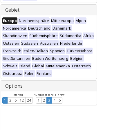
Gebiet
Europa
Nordhemisphäre
Mitteleuropa
Alpen
Nordamerika
Deutschland
Dänemark
Skandinavien
Südhemisphäre
Südamerika
Afrika
Ostasien
Südasien
Australien
Niederlande
Frankreich
Italien/Balkan
Spanien
Türkei/Nahost
Großbritannien
Baden Württemberg
Belgien
Schweiz
Island
Global
Mittelamerika
Österreich
Osteuropa
Polen
Finnland
Options
Intervall
Number of panels in row
1
3
6
12
24
1
2
3
4
6