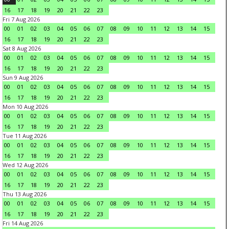
16
17
18
19
20
21
22
23
Fri 7 Aug 2026
00
01
02
03
04
05
06
07
08
09
10
11
12
13
14
15
16
17
18
19
20
21
22
23
Sat 8 Aug 2026
00
01
02
03
04
05
06
07
08
09
10
11
12
13
14
15
16
17
18
19
20
21
22
23
Sun 9 Aug 2026
00
01
02
03
04
05
06
07
08
09
10
11
12
13
14
15
16
17
18
19
20
21
22
23
Mon 10 Aug 2026
00
01
02
03
04
05
06
07
08
09
10
11
12
13
14
15
16
17
18
19
20
21
22
23
Tue 11 Aug 2026
00
01
02
03
04
05
06
07
08
09
10
11
12
13
14
15
16
17
18
19
20
21
22
23
Wed 12 Aug 2026
00
01
02
03
04
05
06
07
08
09
10
11
12
13
14
15
16
17
18
19
20
21
22
23
Thu 13 Aug 2026
00
01
02
03
04
05
06
07
08
09
10
11
12
13
14
15
16
17
18
19
20
21
22
23
Fri 14 Aug 2026