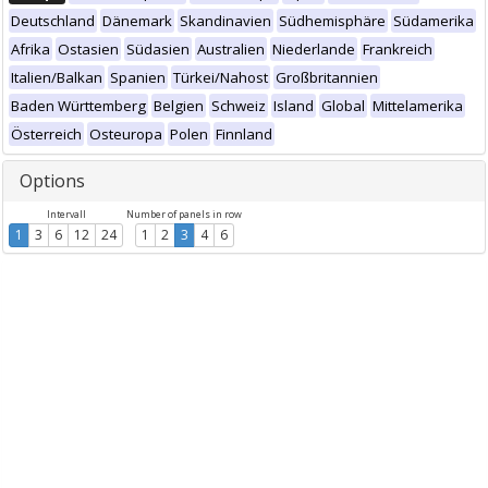
Deutschland
Dänemark
Skandinavien
Südhemisphäre
Südamerika
Afrika
Ostasien
Südasien
Australien
Niederlande
Frankreich
Italien/Balkan
Spanien
Türkei/Nahost
Großbritannien
Baden Württemberg
Belgien
Schweiz
Island
Global
Mittelamerika
Österreich
Osteuropa
Polen
Finnland
Options
Intervall
Number of panels in row
1
3
6
12
24
1
2
3
4
6