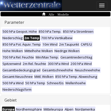
Toggle
naviga
Alle Modelle
Parameter
500 hPa Geopot. Höhe
850 hPa Temp.
850 hPa Stromlinien
Niederschlag
2m Temp
700 hPa Vertikalbew
850 hPa Pot. Äquiv. Temp
10m Wind
2m Taupunkt
CAPE/LI
Hohe Wolken
Mittelhohe Wolken
Niedrige Wolken
700 hPa Rel. Feuchte
Min/Max Temp.
Gesamtniederschlag
Spitzenwind
2m Rel. feuchte
300 hPa Wind
200 hPa Wind
Gesamtbedeckungsgrad
Gesamtschneehöhe
Neuschneehöhe
Gesamt-Neuschnee
Mittl. Wolken
850 hPa Temp. Abweichung
500 hPa Wind
50 hPa Temp
Schnee/Eis
Wellenhoehe
Niederschlagsform
Gebiet
Europa
Nordhemisphäre
Mitteleuropa
Alpen
Nordamerika