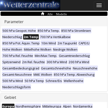
Toggle
naviga
Alle Modelle
Parameter
500 hPa Geopot. Höhe
850 hPa Temp.
850 hPa Stromlinien
Niederschlag
2m Temp
700 hPa Vertikalbew
850 hPa Pot. Äquiv. Temp
10m Wind
2m Taupunkt
CAPE/LI
Hohe Wolken
Mittelhohe Wolken
Niedrige Wolken
700 hPa Rel. Feuchte
Min/Max Temp.
Gesamtniederschlag
Spitzenwind
2m Rel. feuchte
300 hPa Wind
200 hPa Wind
Gesamtbedeckungsgrad
Gesamtschneehöhe
Neuschneehöhe
Gesamt-Neuschnee
Mittl. Wolken
850 hPa Temp. Abweichung
500 hPa Wind
50 hPa Temp
Schnee/Eis
Wellenhoehe
Niederschlagsform
Gebiet
Europa
Nordhemisphäre
Mitteleuropa
Alpen
Nordamerika