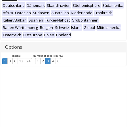
Deutschland
Dänemark
Skandinavien
Südhemisphäre
Südamerika
Afrika
Ostasien
Südasien
Australien
Niederlande
Frankreich
Italien/Balkan
Spanien
Türkei/Nahost
Großbritannien
Baden Württemberg
Belgien
Schweiz
Island
Global
Mittelamerika
Österreich
Osteuropa
Polen
Finnland
Options
Intervall
Number of panels in row
1
3
6
12
24
1
2
3
4
6