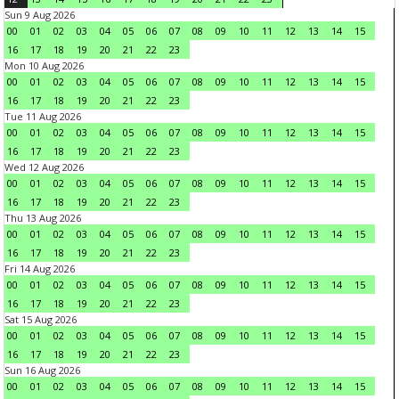
Sun 9 Aug 2026
00
01
02
03
04
05
06
07
08
09
10
11
12
13
14
15
16
17
18
19
20
21
22
23
Mon 10 Aug 2026
00
01
02
03
04
05
06
07
08
09
10
11
12
13
14
15
16
17
18
19
20
21
22
23
Tue 11 Aug 2026
00
01
02
03
04
05
06
07
08
09
10
11
12
13
14
15
16
17
18
19
20
21
22
23
Wed 12 Aug 2026
00
01
02
03
04
05
06
07
08
09
10
11
12
13
14
15
16
17
18
19
20
21
22
23
Thu 13 Aug 2026
00
01
02
03
04
05
06
07
08
09
10
11
12
13
14
15
16
17
18
19
20
21
22
23
Fri 14 Aug 2026
00
01
02
03
04
05
06
07
08
09
10
11
12
13
14
15
16
17
18
19
20
21
22
23
Sat 15 Aug 2026
00
01
02
03
04
05
06
07
08
09
10
11
12
13
14
15
16
17
18
19
20
21
22
23
Sun 16 Aug 2026
00
01
02
03
04
05
06
07
08
09
10
11
12
13
14
15