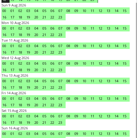
Sun 9 Aug 2026
00
01
02
03
04
05
06
07
08
09
10
11
12
13
14
15
16
17
18
19
20
21
22
23
Mon 10 Aug 2026
00
01
02
03
04
05
06
07
08
09
10
11
12
13
14
15
16
17
18
19
20
21
22
23
Tue 11 Aug 2026
00
01
02
03
04
05
06
07
08
09
10
11
12
13
14
15
16
17
18
19
20
21
22
23
Wed 12 Aug 2026
00
01
02
03
04
05
06
07
08
09
10
11
12
13
14
15
16
17
18
19
20
21
22
23
Thu 13 Aug 2026
00
01
02
03
04
05
06
07
08
09
10
11
12
13
14
15
16
17
18
19
20
21
22
23
Fri 14 Aug 2026
00
01
02
03
04
05
06
07
08
09
10
11
12
13
14
15
16
17
18
19
20
21
22
23
Sat 15 Aug 2026
00
01
02
03
04
05
06
07
08
09
10
11
12
13
14
15
16
17
18
19
20
21
22
23
Sun 16 Aug 2026
00
01
02
03
04
05
06
07
08
09
10
11
12
13
14
15