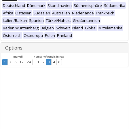
Deutschland
Dänemark
Skandinavien
Südhemisphäre
Südamerika
Afrika
Ostasien
Südasien
Australien
Niederlande
Frankreich
Italien/Balkan
Spanien
Türkei/Nahost
Großbritannien
Baden Württemberg
Belgien
Schweiz
Island
Global
Mittelamerika
Österreich
Osteuropa
Polen
Finnland
Options
Intervall
Number of panels in row
1
3
6
12
24
1
2
3
4
6