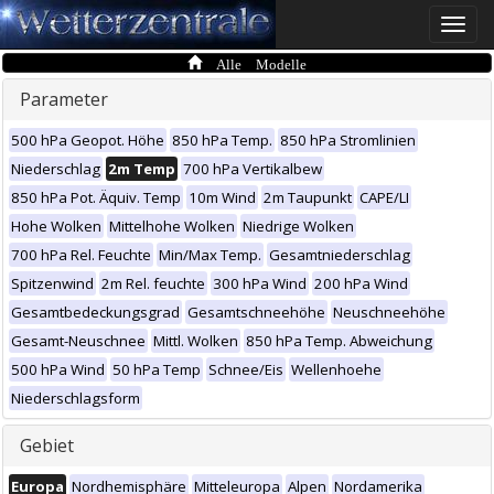
Toggle
naviga
Alle Modelle
Parameter
500 hPa Geopot. Höhe
850 hPa Temp.
850 hPa Stromlinien
Niederschlag
2m Temp
700 hPa Vertikalbew
850 hPa Pot. Äquiv. Temp
10m Wind
2m Taupunkt
CAPE/LI
Hohe Wolken
Mittelhohe Wolken
Niedrige Wolken
700 hPa Rel. Feuchte
Min/Max Temp.
Gesamtniederschlag
Spitzenwind
2m Rel. feuchte
300 hPa Wind
200 hPa Wind
Gesamtbedeckungsgrad
Gesamtschneehöhe
Neuschneehöhe
Gesamt-Neuschnee
Mittl. Wolken
850 hPa Temp. Abweichung
500 hPa Wind
50 hPa Temp
Schnee/Eis
Wellenhoehe
Niederschlagsform
Gebiet
Europa
Nordhemisphäre
Mitteleuropa
Alpen
Nordamerika