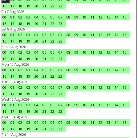
16
17
18
19
20
21
22
23
Fri 7 Aug 2026
00
01
02
03
04
05
06
07
08
09
10
11
12
13
14
15
16
17
18
19
20
21
22
23
Sat 8 Aug 2026
00
01
02
03
04
05
06
07
08
09
10
11
12
13
14
15
16
17
18
19
20
21
22
23
Sun 9 Aug 2026
00
01
02
03
04
05
06
07
08
09
10
11
12
13
14
15
16
17
18
19
20
21
22
23
Mon 10 Aug 2026
00
01
02
03
04
05
06
07
08
09
10
11
12
13
14
15
16
17
18
19
20
21
22
23
Tue 11 Aug 2026
00
01
02
03
04
05
06
07
08
09
10
11
12
13
14
15
16
17
18
19
20
21
22
23
Wed 12 Aug 2026
00
01
02
03
04
05
06
07
08
09
10
11
12
13
14
15
16
17
18
19
20
21
22
23
Thu 13 Aug 2026
00
01
02
03
04
05
06
07
08
09
10
11
12
13
14
15
16
17
18
19
20
21
22
23
Fri 14 Aug 2026