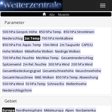
Toggle
naviga
Alle Modelle
Parameter
500 hPa Geopot. Höhe
850 hPa Temp.
850 hPa Stromlinien
Niederschlag
2m Temp
700 hPa Vertikalbew
850 hPa Pot. Äquiv. Temp
10m Wind
2m Taupunkt
CAPE/LI
Hohe Wolken
Mittelhohe Wolken
Niedrige Wolken
700 hPa Rel. Feuchte
Min/Max Temp.
Gesamtniederschlag
Spitzenwind
2m Rel. feuchte
300 hPa Wind
200 hPa Wind
Gesamtbedeckungsgrad
Gesamtschneehöhe
Neuschneehöhe
Gesamt-Neuschnee
Mittl. Wolken
850 hPa Temp. Abweichung
500 hPa Wind
50 hPa Temp
Schnee/Eis
Wellenhoehe
Niederschlagsform
Gebiet
Europa
Nordhemisphäre
Mitteleuropa
Alpen
Nordamerika