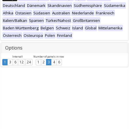
Deutschland
Dänemark
Skandinavien
Südhemisphäre
Südamerika
Afrika
Ostasien
Südasien
Australien
Niederlande
Frankreich
Italien/Balkan
Spanien
Türkei/Nahost
Großbritannien
Baden Württemberg
Belgien
Schweiz
Island
Global
Mittelamerika
Österreich
Osteuropa
Polen
Finnland
Options
Intervall
Number of panels in row
1
3
6
12
24
1
2
3
4
6