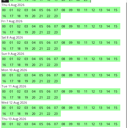
Thu 6 Aug 2026
00
01
02
03
04
05
06
07
08
09
10
11
12
13
14
15
16
17
18
19
20
21
22
23
Fri 7 Aug 2026
00
01
02
03
04
05
06
07
08
09
10
11
12
13
14
15
16
17
18
19
20
21
22
23
Sat 8 Aug 2026
00
01
02
03
04
05
06
07
08
09
10
11
12
13
14
15
16
17
18
19
20
21
22
23
Sun 9 Aug 2026
00
01
02
03
04
05
06
07
08
09
10
11
12
13
14
15
16
17
18
19
20
21
22
23
Mon 10 Aug 2026
00
01
02
03
04
05
06
07
08
09
10
11
12
13
14
15
16
17
18
19
20
21
22
23
Tue 11 Aug 2026
00
01
02
03
04
05
06
07
08
09
10
11
12
13
14
15
16
17
18
19
20
21
22
23
Wed 12 Aug 2026
00
01
02
03
04
05
06
07
08
09
10
11
12
13
14
15
16
17
18
19
20
21
22
23
Thu 13 Aug 2026
00
01
02
03
04
05
06
07
08
09
10
11
12
13
14
15