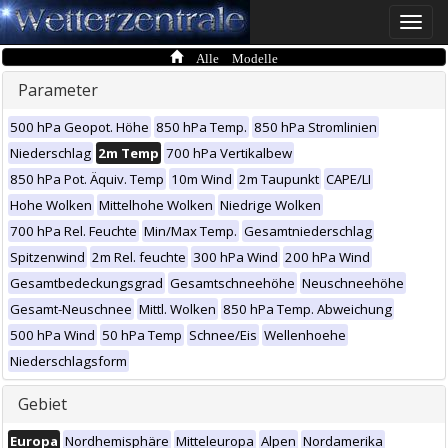
Toggle
naviga
Alle Modelle
Parameter
500 hPa Geopot. Höhe
850 hPa Temp.
850 hPa Stromlinien
Niederschlag
2m Temp
700 hPa Vertikalbew
850 hPa Pot. Äquiv. Temp
10m Wind
2m Taupunkt
CAPE/LI
Hohe Wolken
Mittelhohe Wolken
Niedrige Wolken
700 hPa Rel. Feuchte
Min/Max Temp.
Gesamtniederschlag
Spitzenwind
2m Rel. feuchte
300 hPa Wind
200 hPa Wind
Gesamtbedeckungsgrad
Gesamtschneehöhe
Neuschneehöhe
Gesamt-Neuschnee
Mittl. Wolken
850 hPa Temp. Abweichung
500 hPa Wind
50 hPa Temp
Schnee/Eis
Wellenhoehe
Niederschlagsform
Gebiet
Europa
Nordhemisphäre
Mitteleuropa
Alpen
Nordamerika