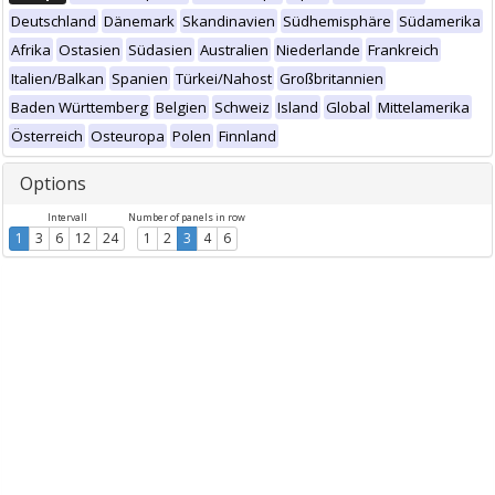
Deutschland
Dänemark
Skandinavien
Südhemisphäre
Südamerika
Afrika
Ostasien
Südasien
Australien
Niederlande
Frankreich
Italien/Balkan
Spanien
Türkei/Nahost
Großbritannien
Baden Württemberg
Belgien
Schweiz
Island
Global
Mittelamerika
Österreich
Osteuropa
Polen
Finnland
Options
Intervall
Number of panels in row
1
3
6
12
24
1
2
3
4
6