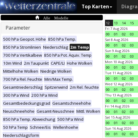
Top Karten
Diagr
Alle Modelle
12
13
14
15
Parameter
Fri 7 Aug 2026
00
01
02
03
500 hPa Geopot. Höhe
850 hPa Temp.
Sat 8 Aug 2026
00
01
02
03
850 hPa Stromlinien
Niederschlag
2m Temp
Sun 9 Aug 2026
700 hPa Vertikalbew
850 hPa Pot. Äquiv. Temp
00
01
02
03
Mon 10 Aug 2026
10m Wind
2m Taupunkt
CAPE/LI
Hohe Wolken
00
01
02
03
Mittelhohe Wolken
Niedrige Wolken
Tue 11 Aug 2026
00
01
02
03
700 hPa Rel. Feuchte
Min/Max Temp.
Wed 12 Aug 2026
Gesamtniederschlag
Spitzenwind
2m Rel. feuchte
00
01
02
03
300 hPa Wind
200 hPa Wind
Thu 13 Aug 2026
00
01
02
03
Gesamtbedeckungsgrad
Gesamtschneehöhe
Fri 14 Aug 2026
Neuschneehöhe
Gesamt-Neuschnee
Mittl. Wolken
00
01
02
03
Sat 15 Aug 2026
850 hPa Temp. Abweichung
500 hPa Wind
00
01
02
03
50 hPa Temp
Schnee/Eis
Wellenhoehe
Sun 16 Aug 2026
00
01
02
03
Niederschlagsform