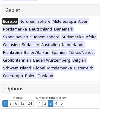
Gebiet
Europa
Nordhemisphäre
Mitteleuropa
Alpen
Nordamerika
Deutschland
Dänemark
Skandinavien
Südhemisphäre
Südamerika
Afrika
Ostasien
Südasien
Australien
Niederlande
Frankreich
Italien/Balkan
Spanien
Türkei/Nahost
Großbritannien
Baden Württemberg
Belgien
Schweiz
Island
Global
Mittelamerika
Österreich
Osteuropa
Polen
Finnland
Options
Intervall
Number of panels in row
1
3
6
12
24
1
2
3
4
6