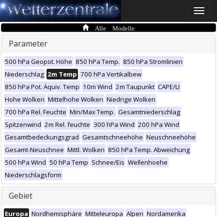
Toggle
naviga
Alle Modelle
Parameter
500 hPa Geopot. Höhe
850 hPa Temp.
850 hPa Stromlinien
Niederschlag
2m Temp
700 hPa Vertikalbew
850 hPa Pot. Äquiv. Temp
10m Wind
2m Taupunkt
CAPE/LI
Hohe Wolken
Mittelhohe Wolken
Niedrige Wolken
700 hPa Rel. Feuchte
Min/Max Temp.
Gesamtniederschlag
Spitzenwind
2m Rel. feuchte
300 hPa Wind
200 hPa Wind
Gesamtbedeckungsgrad
Gesamtschneehöhe
Neuschneehöhe
Gesamt-Neuschnee
Mittl. Wolken
850 hPa Temp. Abweichung
500 hPa Wind
50 hPa Temp
Schnee/Eis
Wellenhoehe
Niederschlagsform
Gebiet
Europa
Nordhemisphäre
Mitteleuropa
Alpen
Nordamerika