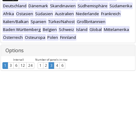
Deutschland
Dänemark
Skandinavien
Südhemisphäre
Südamerika
Afrika
Ostasien
Südasien
Australien
Niederlande
Frankreich
Italien/Balkan
Spanien
Türkei/Nahost
Großbritannien
Baden Württemberg
Belgien
Schweiz
Island
Global
Mittelamerika
Österreich
Osteuropa
Polen
Finnland
Options
Intervall
Number of panels in row
1
3
6
12
24
1
2
3
4
6