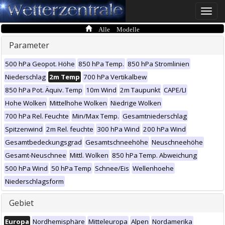
Toggle
naviga
Alle Modelle
Parameter
500 hPa Geopot. Höhe
850 hPa Temp.
850 hPa Stromlinien
Niederschlag
2m Temp
700 hPa Vertikalbew
850 hPa Pot. Äquiv. Temp
10m Wind
2m Taupunkt
CAPE/LI
Hohe Wolken
Mittelhohe Wolken
Niedrige Wolken
700 hPa Rel. Feuchte
Min/Max Temp.
Gesamtniederschlag
Spitzenwind
2m Rel. feuchte
300 hPa Wind
200 hPa Wind
Gesamtbedeckungsgrad
Gesamtschneehöhe
Neuschneehöhe
Gesamt-Neuschnee
Mittl. Wolken
850 hPa Temp. Abweichung
500 hPa Wind
50 hPa Temp
Schnee/Eis
Wellenhoehe
Niederschlagsform
Gebiet
Europa
Nordhemisphäre
Mitteleuropa
Alpen
Nordamerika