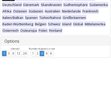
Deutschland
Dänemark
Skandinavien
Südhemisphäre
Südamerika
Afrika
Ostasien
Südasien
Australien
Niederlande
Frankreich
Italien/Balkan
Spanien
Türkei/Nahost
Großbritannien
Baden Württemberg
Belgien
Schweiz
Island
Global
Mittelamerika
Österreich
Osteuropa
Polen
Finnland
Options
Intervall
Number of panels in row
1
3
6
12
24
1
2
3
4
6