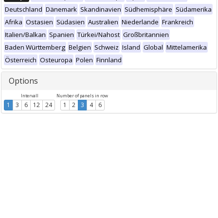
Deutschland
Dänemark
Skandinavien
Südhemisphäre
Südamerika
Afrika
Ostasien
Südasien
Australien
Niederlande
Frankreich
Italien/Balkan
Spanien
Türkei/Nahost
Großbritannien
Baden Württemberg
Belgien
Schweiz
Island
Global
Mittelamerika
Österreich
Osteuropa
Polen
Finnland
Options
Intervall
Number of panels in row
1
3
6
12
24
1
2
3
4
6