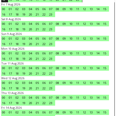
Fri 7 Aug 2026
00
01
02
03
04
05
06
07
08
09
10
11
12
13
14
15
16
17
18
19
20
21
22
23
Sat 8 Aug 2026
00
01
02
03
04
05
06
07
08
09
10
11
12
13
14
15
16
17
18
19
20
21
22
23
Sun 9 Aug 2026
00
01
02
03
04
05
06
07
08
09
10
11
12
13
14
15
16
17
18
19
20
21
22
23
Mon 10 Aug 2026
00
01
02
03
04
05
06
07
08
09
10
11
12
13
14
15
16
17
18
19
20
21
22
23
Tue 11 Aug 2026
00
01
02
03
04
05
06
07
08
09
10
11
12
13
14
15
16
17
18
19
20
21
22
23
Wed 12 Aug 2026
00
01
02
03
04
05
06
07
08
09
10
11
12
13
14
15
16
17
18
19
20
21
22
23
Thu 13 Aug 2026
00
01
02
03
04
05
06
07
08
09
10
11
12
13
14
15
16
17
18
19
20
21
22
23
Fri 14 Aug 2026
00
01
02
03
04
05
06
07
08
09
10
11
12
13
14
15