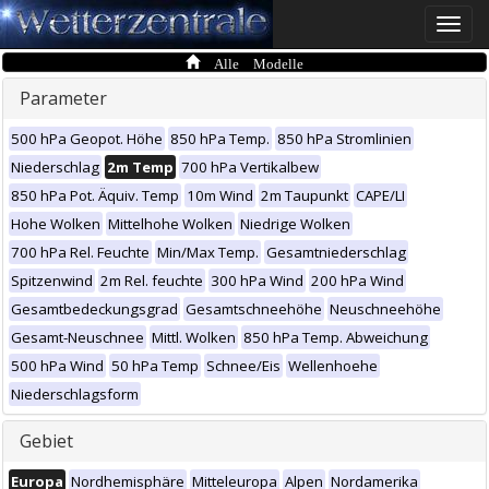
Toggle
naviga
Alle Modelle
Parameter
500 hPa Geopot. Höhe
850 hPa Temp.
850 hPa Stromlinien
Niederschlag
2m Temp
700 hPa Vertikalbew
850 hPa Pot. Äquiv. Temp
10m Wind
2m Taupunkt
CAPE/LI
Hohe Wolken
Mittelhohe Wolken
Niedrige Wolken
700 hPa Rel. Feuchte
Min/Max Temp.
Gesamtniederschlag
Spitzenwind
2m Rel. feuchte
300 hPa Wind
200 hPa Wind
Gesamtbedeckungsgrad
Gesamtschneehöhe
Neuschneehöhe
Gesamt-Neuschnee
Mittl. Wolken
850 hPa Temp. Abweichung
500 hPa Wind
50 hPa Temp
Schnee/Eis
Wellenhoehe
Niederschlagsform
Gebiet
Europa
Nordhemisphäre
Mitteleuropa
Alpen
Nordamerika