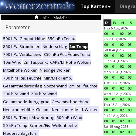
Top Karten
Diagr
Alle Modelle
12
13
14
15
Parameter
Thu 6 Aug 2026
00
01
02
03
500 hPa Geopot. Höhe
850 hPa Temp.
Fri 7 Aug 2026
00
01
02
03
850 hPa Stromlinien
Niederschlag
2m Temp
Sat 8 Aug 2026
700 hPa Vertikalbew
850 hPa Pot. Äquiv. Temp
00
01
02
03
Sun 9 Aug 2026
10m Wind
2m Taupunkt
CAPE/LI
Hohe Wolken
00
01
02
03
Mittelhohe Wolken
Niedrige Wolken
Mon 10 Aug 2026
00
01
02
03
700 hPa Rel. Feuchte
Min/Max Temp.
Tue 11 Aug 2026
Gesamtniederschlag
Spitzenwind
2m Rel. feuchte
00
01
02
03
300 hPa Wind
200 hPa Wind
Wed 12 Aug 2026
00
01
02
03
Gesamtbedeckungsgrad
Gesamtschneehöhe
Thu 13 Aug 2026
Neuschneehöhe
Gesamt-Neuschnee
Mittl. Wolken
00
01
02
03
Fri 14 Aug 2026
850 hPa Temp. Abweichung
500 hPa Wind
00
01
02
03
50 hPa Temp
Schnee/Eis
Wellenhoehe
Sat 15 Aug 2026
00
01
02
03
Niederschlagsform