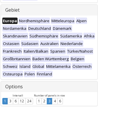
Gebiet
Europa
Nordhemisphäre
Mitteleuropa
Alpen
Nordamerika
Deutschland
Dänemark
Skandinavien
Südhemisphäre
Südamerika
Afrika
Ostasien
Südasien
Australien
Niederlande
Frankreich
Italien/Balkan
Spanien
Türkei/Nahost
Großbritannien
Baden Württemberg
Belgien
Schweiz
Island
Global
Mittelamerika
Österreich
Osteuropa
Polen
Finnland
Options
Intervall
Number of panels in row
1
3
6
12
24
1
2
3
4
6