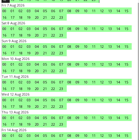
Fri 7 Aug 2026
00
01
02
03
04
05
06
07
08
09
10
11
12
13
14
15
16
17
18
19
20
21
22
23
Sat 8 Aug 2026
00
01
02
03
04
05
06
07
08
09
10
11
12
13
14
15
16
17
18
19
20
21
22
23
Sun 9 Aug 2026
00
01
02
03
04
05
06
07
08
09
10
11
12
13
14
15
16
17
18
19
20
21
22
23
Mon 10 Aug 2026
00
01
02
03
04
05
06
07
08
09
10
11
12
13
14
15
16
17
18
19
20
21
22
23
Tue 11 Aug 2026
00
01
02
03
04
05
06
07
08
09
10
11
12
13
14
15
16
17
18
19
20
21
22
23
Wed 12 Aug 2026
00
01
02
03
04
05
06
07
08
09
10
11
12
13
14
15
16
17
18
19
20
21
22
23
Thu 13 Aug 2026
00
01
02
03
04
05
06
07
08
09
10
11
12
13
14
15
16
17
18
19
20
21
22
23
Fri 14 Aug 2026
00
01
02
03
04
05
06
07
08
09
10
11
12
13
14
15