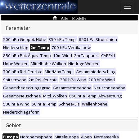
Toggle
naviga
Alle Modelle
Parameter
500 hPa Geopot. Höhe
850 hPa Temp.
850 hPa Stromlinien
Niederschlag
2m Temp
700 hPa Vertikalbew
850 hPa Pot. Äquiv. Temp
10m Wind
2m Taupunkt
CAPE/LI
Hohe Wolken
Mittelhohe Wolken
Niedrige Wolken
700 hPa Rel. Feuchte
Min/Max Temp.
Gesamtniederschlag
Spitzenwind
2m Rel. feuchte
300 hPa Wind
200 hPa Wind
Gesamtbedeckungsgrad
Gesamtschneehöhe
Neuschneehöhe
Gesamt-Neuschnee
Mittl. Wolken
850 hPa Temp. Abweichung
500 hPa Wind
50 hPa Temp
Schnee/Eis
Wellenhoehe
Niederschlagsform
Gebiet
Europa
Nordhemisphäre
Mitteleuropa
Alpen
Nordamerika