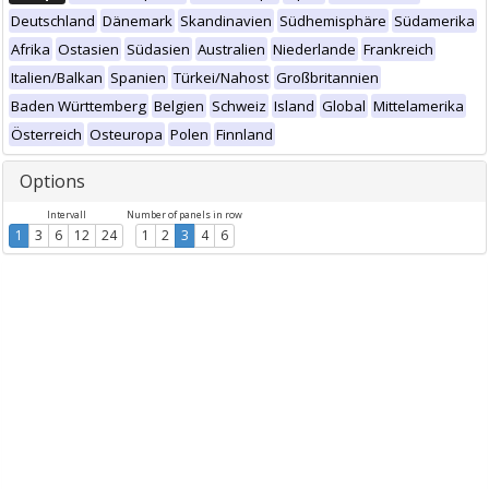
Deutschland
Dänemark
Skandinavien
Südhemisphäre
Südamerika
Afrika
Ostasien
Südasien
Australien
Niederlande
Frankreich
Italien/Balkan
Spanien
Türkei/Nahost
Großbritannien
Baden Württemberg
Belgien
Schweiz
Island
Global
Mittelamerika
Österreich
Osteuropa
Polen
Finnland
Options
Intervall
Number of panels in row
1
3
6
12
24
1
2
3
4
6