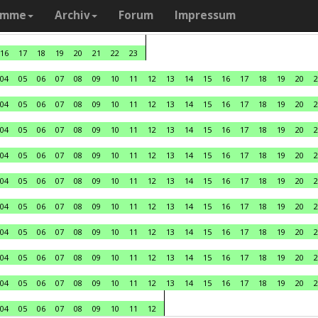
amme
Archiv
Forum
Impressum
16
17
18
19
20
21
22
23
04
05
06
07
08
09
10
11
12
13
14
15
16
17
18
19
20
2
04
05
06
07
08
09
10
11
12
13
14
15
16
17
18
19
20
2
04
05
06
07
08
09
10
11
12
13
14
15
16
17
18
19
20
2
04
05
06
07
08
09
10
11
12
13
14
15
16
17
18
19
20
2
04
05
06
07
08
09
10
11
12
13
14
15
16
17
18
19
20
2
04
05
06
07
08
09
10
11
12
13
14
15
16
17
18
19
20
2
04
05
06
07
08
09
10
11
12
13
14
15
16
17
18
19
20
2
04
05
06
07
08
09
10
11
12
13
14
15
16
17
18
19
20
2
04
05
06
07
08
09
10
11
12
13
14
15
16
17
18
19
20
2
04
05
06
07
08
09
10
11
12