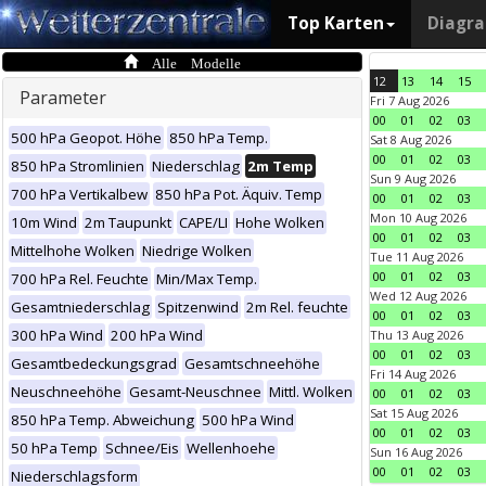
Top Karten
Diagr
Alle Modelle
12
13
14
15
Parameter
Fri 7 Aug 2026
00
01
02
03
500 hPa Geopot. Höhe
850 hPa Temp.
Sat 8 Aug 2026
00
01
02
03
850 hPa Stromlinien
Niederschlag
2m Temp
Sun 9 Aug 2026
700 hPa Vertikalbew
850 hPa Pot. Äquiv. Temp
00
01
02
03
Mon 10 Aug 2026
10m Wind
2m Taupunkt
CAPE/LI
Hohe Wolken
00
01
02
03
Mittelhohe Wolken
Niedrige Wolken
Tue 11 Aug 2026
00
01
02
03
700 hPa Rel. Feuchte
Min/Max Temp.
Wed 12 Aug 2026
Gesamtniederschlag
Spitzenwind
2m Rel. feuchte
00
01
02
03
300 hPa Wind
200 hPa Wind
Thu 13 Aug 2026
00
01
02
03
Gesamtbedeckungsgrad
Gesamtschneehöhe
Fri 14 Aug 2026
Neuschneehöhe
Gesamt-Neuschnee
Mittl. Wolken
00
01
02
03
Sat 15 Aug 2026
850 hPa Temp. Abweichung
500 hPa Wind
00
01
02
03
50 hPa Temp
Schnee/Eis
Wellenhoehe
Sun 16 Aug 2026
00
01
02
03
Niederschlagsform