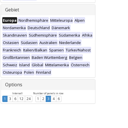
Gebiet
Europa
Nordhemisphäre
Mitteleuropa
Alpen
Nordamerika
Deutschland
Dänemark
Skandinavien
Südhemisphäre
Südamerika
Afrika
Ostasien
Südasien
Australien
Niederlande
Frankreich
Italien/Balkan
Spanien
Türkei/Nahost
Großbritannien
Baden Württemberg
Belgien
Schweiz
Island
Global
Mittelamerika
Österreich
Osteuropa
Polen
Finnland
Options
Intervall
Number of panels in row
1
3
6
12
24
1
2
3
4
6